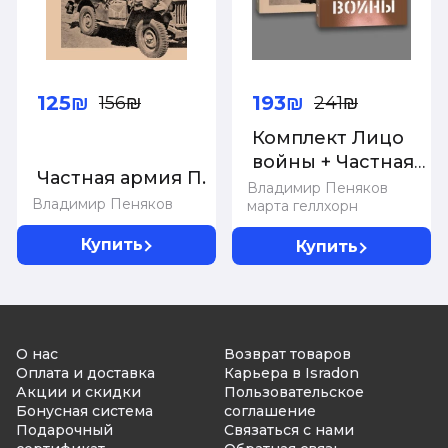
125₪
193₪
156₪
241₪
Комплект Лицо
войны + Частная
Частная армия П.
армия Попски
Владимир Пеняков
Владимир Пеняков
марта геллхорн
Купить
Купить
О нас
Возврат товаров
Оплата и доставка
Карьера в Isradon
Акции и скидки
Пользовательское
Бонусная система
соглашение
Подарочный
Связаться с нами