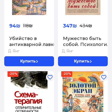
94₪
347₪
118₪
434₪
Убийство в
Мужество быть
антикварной лавке
собой. Психология
Альфреда Адлера
Д. Янг
Д. Янг
Купить
Купить
-20%
-20%