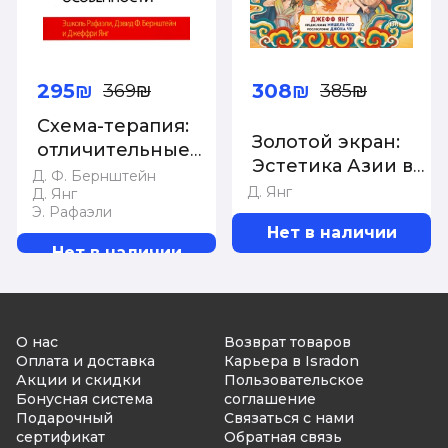
295₪
308₪
369₪
385₪
Схема-терапия:
Золотой экран:
отличительные
Эстетика Азии в
особенности.
Д. Ф. Бернштейн
голливудских
Д. Янг
Д. Янг
Рафаэли Э.,
Э. Рафаэли
фильмах
Бернштейн Д.Ф.,
Нет в наличии
Янг Д.
Нет в наличии
О нас
Возврат товаров
Оплата и доставка
Карьера в Isradon
Акции и скидки
Пользовательское
Бонусная система
соглашение
Подарочный
Связаться с нами
сертификат
Обратная связь