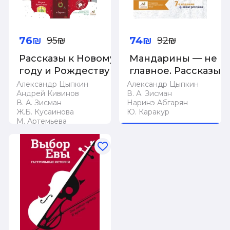
76₪
74₪
95₪
92₪
Рассказы к Новому
Мандарины — не
году и Рождеству
главное. Рассказы
к Новому году и
Александр Цыпкин
Александр Цыпкин
Андрей Кивинов
В. А. Зисман
Рождеству
В. А. Зисман
Наринэ Абгарян
Ж.Б. Кусаинова
Ю. Каракур
М. Артемьева
Наринэ Абгарян
Нет в наличии
Наталья Корсакова
Нет в наличии