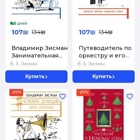
5
дней
107₪
107₪
134₪
134₪
Владимир Зисман:
Путеводитель по
Занимательная
оркестру и его
музыкология для
задворкам
В. А. Зисман
В. А. Зисман
взрослых
Купить
Купить
-20%
-20%