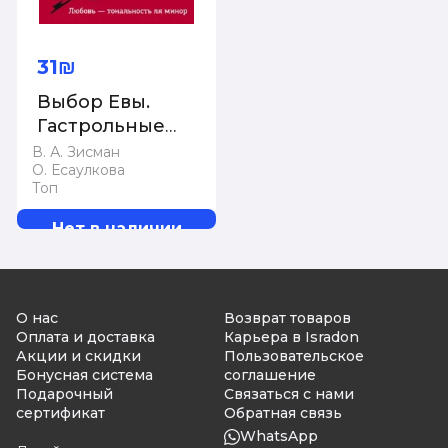
31₪
Выбор Евы.
Гастрольные
истории
В. А. Зисман
О. Есаулкова
Топ
Нет в наличии
О нас
Возврат товаров
Оплата и доставка
Карьера в Isradon
Акции и скидки
Пользовательское
Бонусная система
соглашение
Подарочный
Связаться с нами
сертификат
Обратная связь
WhatsApp