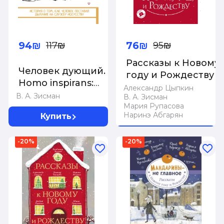
94₪
76₪
117₪
95₪
Рассказы к Новому
Человек дующий.
году и Рождеству
Homo inspirans:
Александр Цыпкин
История о том как
В. А. Зисман
В. А. Зисман
человек поставил
Мария Рупасова
Наринэ Абгарян
Купить
дыхание на службу
искусству
Нет в наличии
-20%
-20%