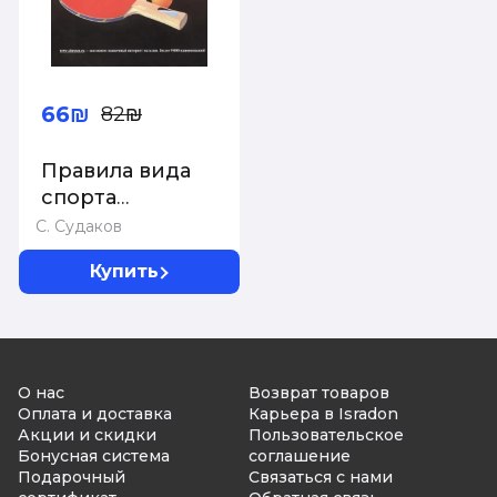
66₪
82₪
Правила вида
спорта
&quot;Настольный
С. Судаков
теннис&quot;
Купить
О нас
Возврат товаров
Оплата и доставка
Карьера в Isradon
Акции и скидки
Пользовательское
Бонусная система
соглашение
Подарочный
Связаться с нами