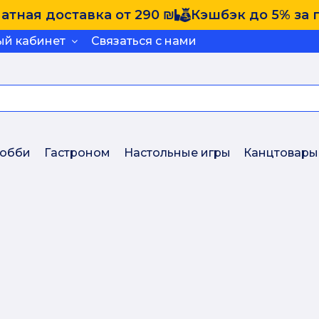
атная доставка от 290 ₪
Кэшбэк до 5% за 
ый кабинет
Связаться с нами
обби
Гастроном
Настольные игры
Канцтовары