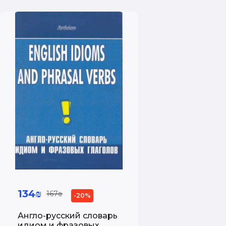
134₪
167₪
-20%
Англо-русский словарь
идиом и фразовых