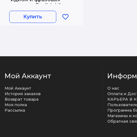
глаголов. English Idioms
and Phrasal Verbs. 3-е
Купить
изд. Брускина Т.Л.,
Шитова Л.Ф.
Мой Аккаунт
Информ
Мой Аккаунт
О нас
История заказов
Оплата и Дос
Возврат товара
КАРЬЕРА В 
Моя полка
Рассылка
Программа б
Магазины и к
Обратная свя