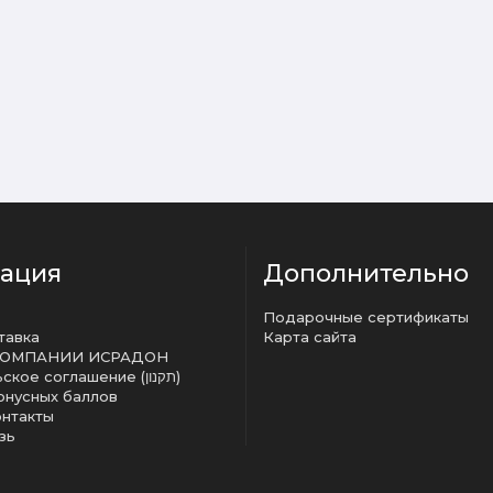
ация
Дополнительно
Подарочные сертификаты
тавка
Карта сайта
КОМПАНИИ ИСРАДОН
Пользовательское соглашение (תקנון)
онусных баллов
онтакты
зь