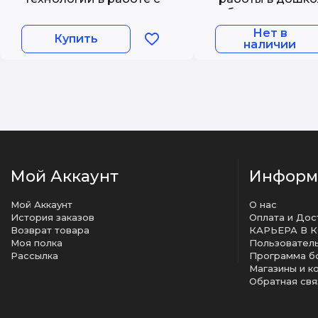
педагогами и
образовательн
родителями в
организации: У
Нет в
Купить
образовательной
методическое
наличии
среде. Методическое
пособие. Нечаев
пособие
Романова Г.А.
Мой Аккаунт
Информ
Мой Аккаунт
О нас
История заказов
Оплата и Дос
Возврат товара
КАРЬЕРА В 
Моя полка
Рассылка
Программа б
Магазины и к
Обратная свя