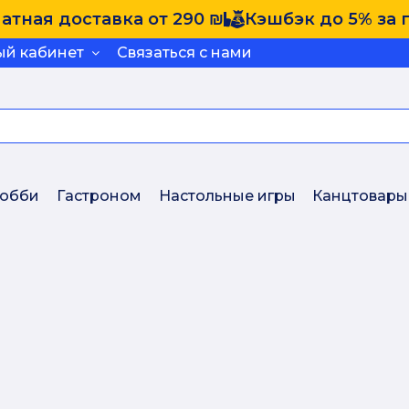
атная доставка от 290 ₪
Кэшбэк до 5% за 
ый кабинет
Связаться с нами
обби
Гастроном
Настольные игры
Канцтовары