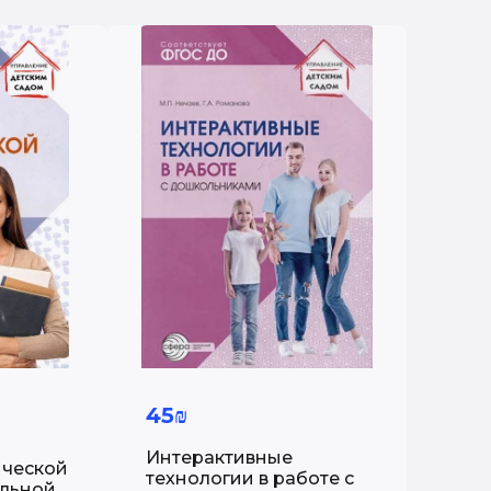
45₪
Интерактивные
ической
технологии в работе с
ольной