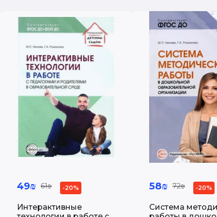
49₪
58₪
61₪
72₪
-20%
-20%
Интерактивные
Система метод
технологии в работе с
работы в дошк