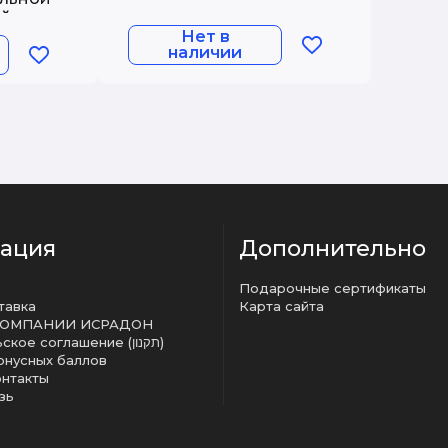
дошкольниками.
ой
Методическое
чебно-
Нет в
пособие
наличии
 М.П.,
ация
Дополнительно
Подарочные сертификаты
тавка
Карта сайта
КОМПАНИИ ИСРАДОН
Пользовательское соглашение (תקנון)
онусных баллов
онтакты
зь