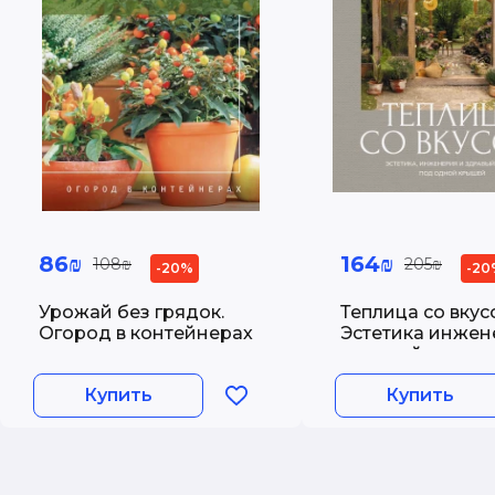
86₪
164₪
108₪
205₪
-20%
-20
Урожай без грядок.
Теплица со вкус
Огород в контейнерах
Эстетика инжен
здравый смысл 
одной крышей
Купить
Купить