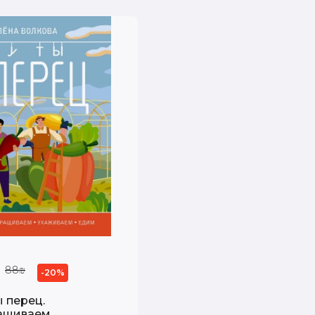
88₪
-20%
ы перец.
ащиваем,