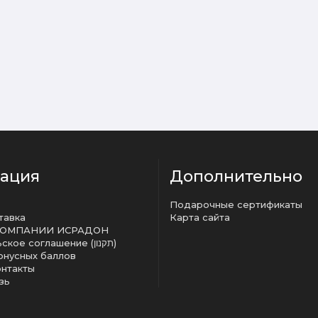
ация
Дополнительно
Подарочные сертификаты
тавка
Карта сайта
КОМПАНИИ ИСРАДОН
Пользовательское соглашение (תקנון)
онусных баллов
онтакты
зь