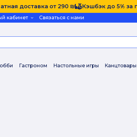
атная доставка от 290 ₪
Кэшбэк до 5% за 
ый кабинет
Связаться с нами
обби
Гастроном
Настольные игры
Канцтовары