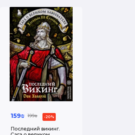
159₪
199₪
-20%
Последний викинг.
Сага о великом