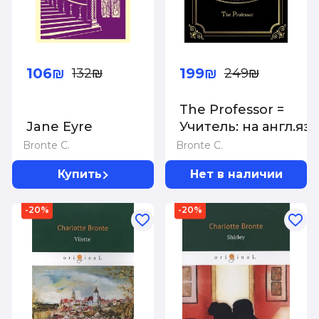
106₪
199₪
132₪
249₪
The Professor =
Jane Eyre
Учитель: на англ.яз
Bronte C.
Bronte C.
Купить
Нет в наличии
-20%
-20%