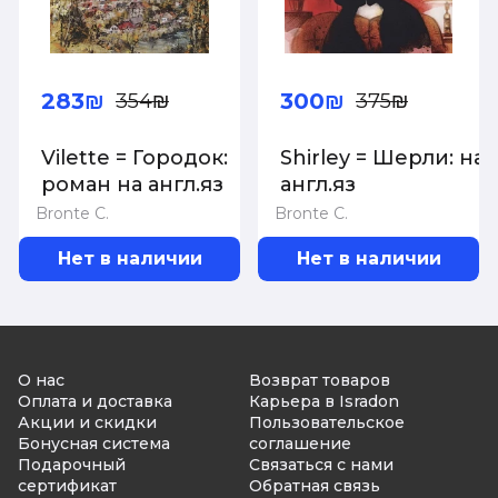
283₪
300₪
354₪
375₪
Vilette = Городок:
Shirley = Шерли: на
роман на англ.яз
англ.яз
Bronte C.
Bronte C.
Нет в наличии
Нет в наличии
О нас
Возврат товаров
Оплата и доставка
Карьера в Isradon
Акции и скидки
Пользовательское
Бонусная система
соглашение
Подарочный
Связаться с нами
сертификат
Обратная связь