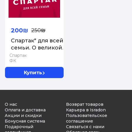
200₪
250₪
Спартак" для всей
семьи. О великой
футбольной
Спартак
ФК
команде
Купить
О нас
Возврат товаров
Оплата и доставка
Карьера в Isradon
Акции и скидки
Пользовательское
Бонусная система
соглашение
Подарочный
Связаться с нами