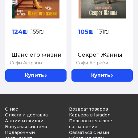
124₪
105₪
155₪
131₪
Шанс его жизни
Секрет Жанны
Софи Астраби
Софи Астраби
Купить
Купить
О нас
Возврат товаров
Оплата и доставка
Карьера в Isradon
Акции и скидки
Пользовательское
Бонусная система
соглашение
Подарочный
Связаться с нами