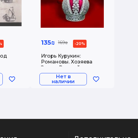
135₪
169₪
%
-20%
ход
Игорь Курукин:
Романовы. Хозяева
 на
Земли Русской
(1722-
Нет в
спр
наличии