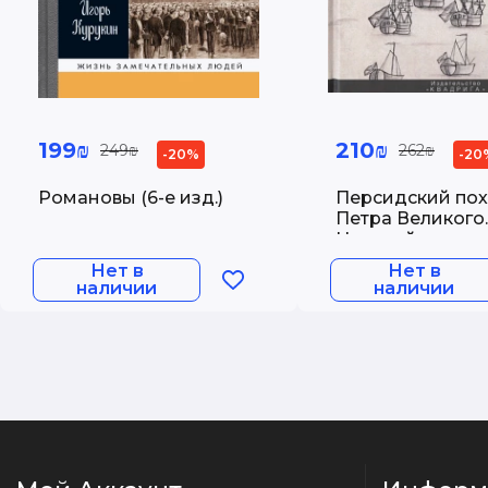
199₪
210₪
249₪
262₪
-20%
-20
Романовы (6-е изд.)
Персидский по
Петра Великого.
Низовой корпус
берегах Каспия 
Нет в
Нет в
1735). 2-е изд., и
наличии
наличии