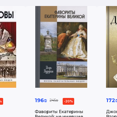
196₪
172
245₪
%
-20%
Фавориты Екатерины
Джо
Великой: не имевшие
Вто