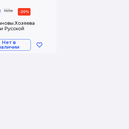
₪
169₪
-20%
новы.Хозяева
и Русской
Нет в
наличии