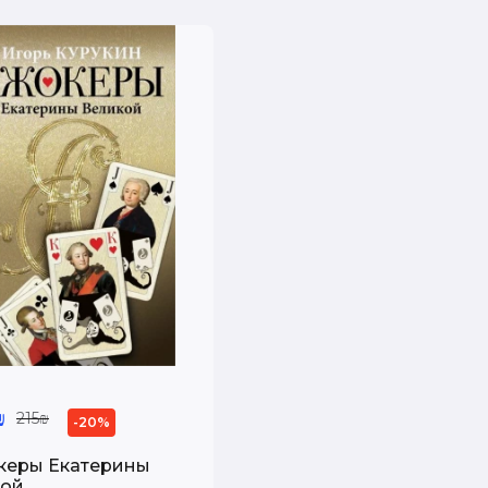
₪
215₪
-20%
керы Екатерины
рой