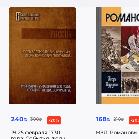
240₪
168₪
300₪
210₪
-20%
-20
19-25 февраля 1730
ЖЗЛ: Романовы
года: События, люди,