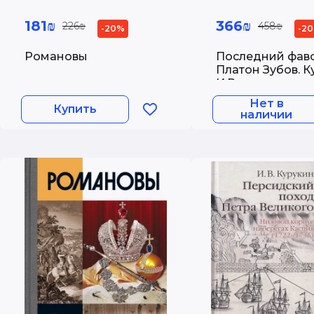
181₪
366₪
226₪
458₪
-20%
-2
Романовы
Последний фаво
Платон Зубов. К
И.В.
Нет в
Купить
наличии