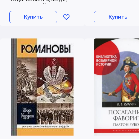
документы. Курукин
И.В., Плотников А.Б.
Купить
Купить