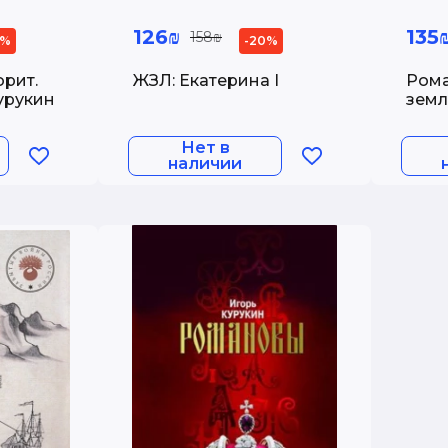
126₪
135
158₪
0%
-20%
рит.
ЖЗЛ: Екатерина I
Рома
урукин
земл
Нет в
наличии