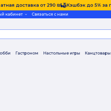
атная доставка от 290 ₪
Кэшбэк до 5% за 
ый кабинет
Связаться с нами
обби
Гастроном
Настольные игры
Канцтовары