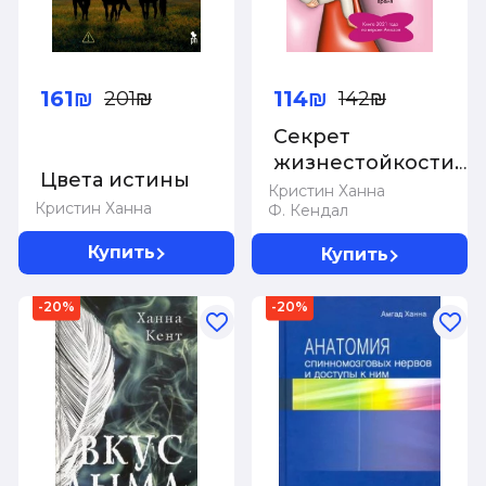
161₪
114₪
201₪
142₪
Секрет
жизнестойкости.
Цвета истины
Руководство для
Кристин Ханна
Кристин Ханна
Ф. Кендал
родителей по
воспитанию
Купить
Купить
уверенных детей
и подростков в
-20%
-20%
неспокойное
время