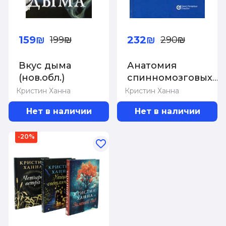
159₪
232₪
199₪
290₪
Вкус дыма
Анатомия
(нов.обл.)
спинномозговых
нервов и доступы
Кристин Ханна
Кристин Ханна
к ним
Нет в наличии
Нет в наличии
-20%