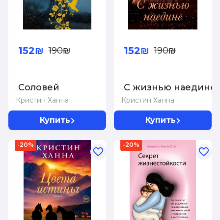
152₪
152₪
190₪
190₪
Соловей
С жизнью наедине
Кристин Ханна
Кристин Ханна
Купить
Купить
-20%
-20%