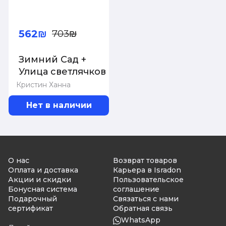
562₪
703₪
Зимний Сад +
Улица светлячков +
Четыре ветра
Кристин Ханна
(Серия Все
Нет в наличии
оттенки Кристин
Ханна)(комплект
из 3-х книг). Ханна
К.
О нас
Возврат товаров
Оплата и доставка
Карьера в Isradon
Акции и скидки
Пользовательское
Бонусная система
соглашение
Подарочный
Связаться с нами
сертификат
Обратная связь
WhatsApp