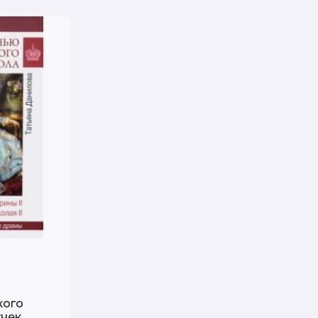
кого
учек