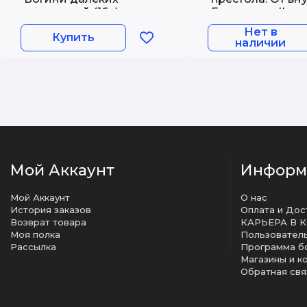
странствий (16+)
Екатерины II до
Николая II
Нет в
Купить
наличии
Мой Аккаунт
Информ
Мой Аккаунт
О нас
История заказов
Оплата и Дос
Возврат товара
КАРЬЕРА В 
Моя полка
Рассылка
Программа б
Магазины и к
Обратная свя