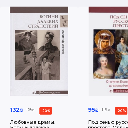
132₪
95₪
165₪
119₪
-20%
-20%
Любовные драмы.
Под сенью русс
Богини далеких
престола. От вн