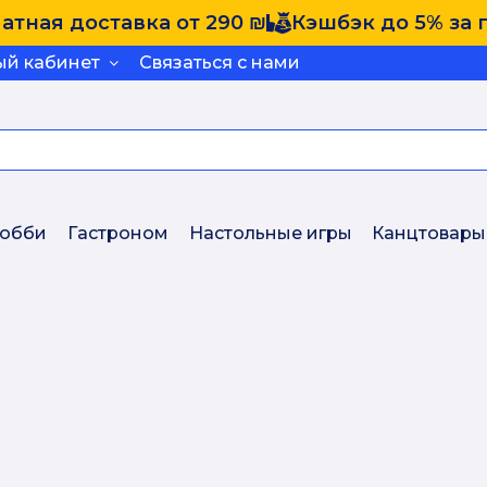
атная доставка от 290 ₪
Кэшбэк до 5% за 
ый кабинет
Связаться с нами
обби
Гастроном
Настольные игры
Канцтовары