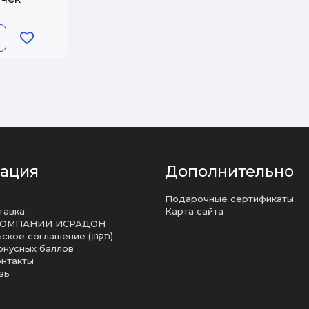
 сестер
ация
Дополнительно
Подарочные сертификаты
тавка
Карта сайта
КОМПАНИИ ИСРАДОН
Пользовательское соглашение (תקנון)
онусных баллов
онтакты
зь