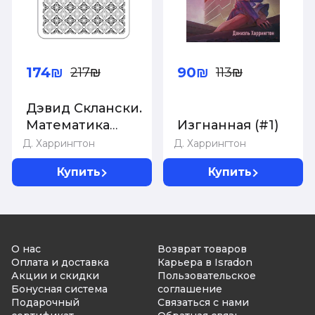
174₪
90₪
217₪
113₪
Дэвид Склански.
Математика
Изгнанная (#1)
покера
Д. Харрингтон
Д. Харрингтон
Купить
Купить
О нас
Возврат товаров
Оплата и доставка
Карьера в Isradon
Акции и скидки
Пользовательское
Бонусная система
соглашение
Подарочный
Связаться с нами