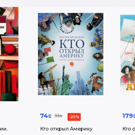
74₪
179
93₪
-20%
ии.
Кто открыл Америку
Кто 