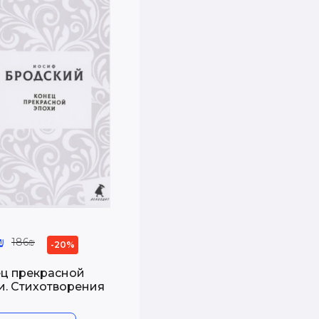
₪
186₪
-20%
ц прекрасной
и. Стихотворения