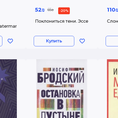
52₪
110
65₪
-20%
Поклониться тени. Эссе
Слон
atermark
Купить