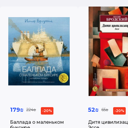
179₪
52₪
224₪
65₪
-20%
-20%
Баллада о маленьком
Дитя цивилизац
буксире
Эссе