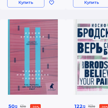
Купить
Купить
50₪
122₪
63₪
153₪
-20%
-20