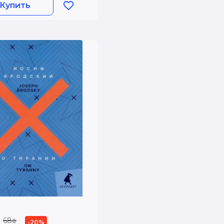
Купить
68₪
-20%