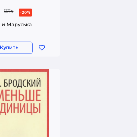
₪
137₪
-20%
 и Маруська
Купить