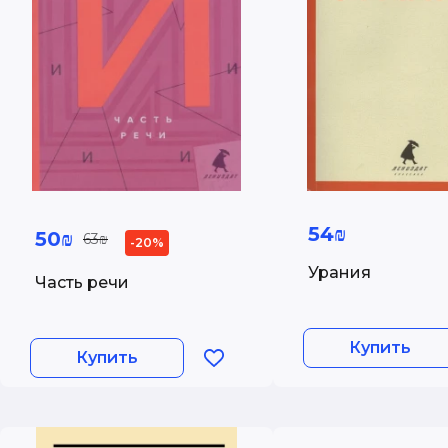
54₪
50₪
63₪
-20%
Урания
Часть речи
Купить
Купить