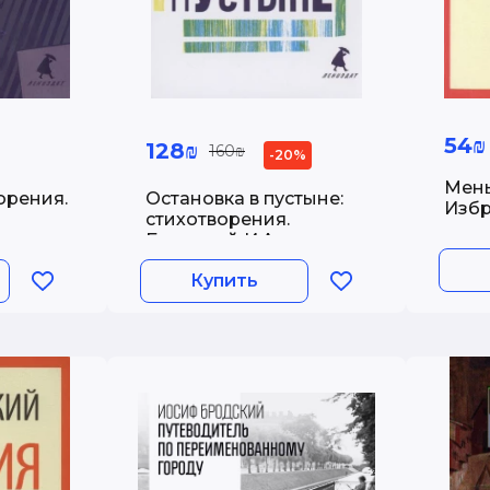
54₪
128₪
160₪
-20%
Мень
орения.
Остановка в пустыне:
Избр
стихотворения.
Бродский И.А.
Купить