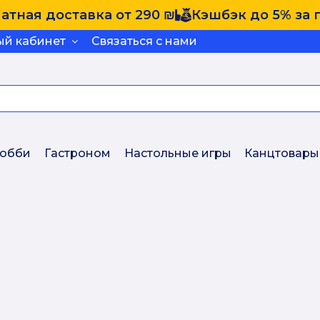
атная доставка от 290 ₪
Кэшбэк до 5% за 
ый кабинет
Связаться с нами
обби
Гастроном
Настольные игры
Канцтовары