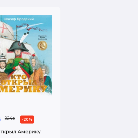
₪
224₪
-20%
открыл Америку