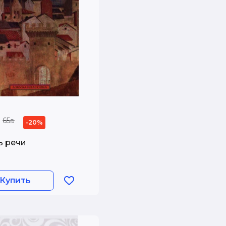
65₪
-20%
ь речи
Купить