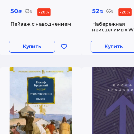
50₪
52₪
63₪
65₪
-20%
-20%
Пейзаж с наводнением
Набережная
неисцелимых.W
Купить
Купить