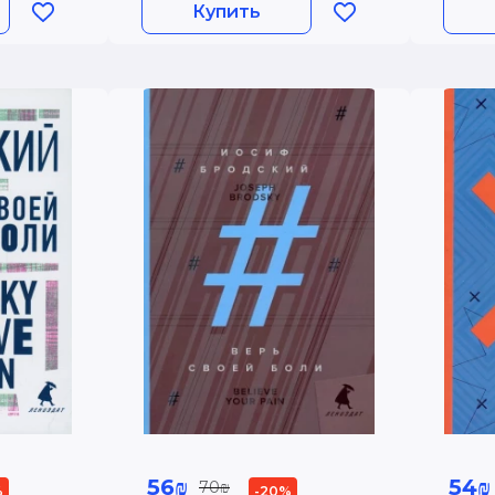
Купить
рус., англ.яз. Бродский
И.А.
56₪
54₪
70₪
%
-20%