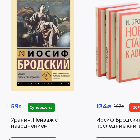
59₪
134₪
167₪
Суперцена!
-20
Урания. Пейзаж с
Иосиф Бродский
наводнением
последние книг
стихов (pocket b
Бродский И.А.