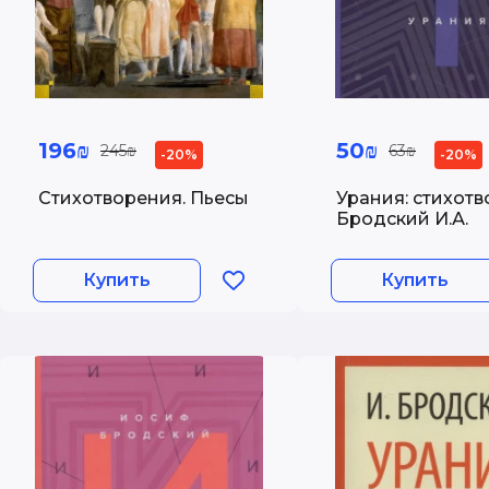
196₪
50₪
245₪
63₪
-20%
-20%
Стихотворения. Пьесы
Урания: стихотв
Бродский И.А.
Купить
Купить