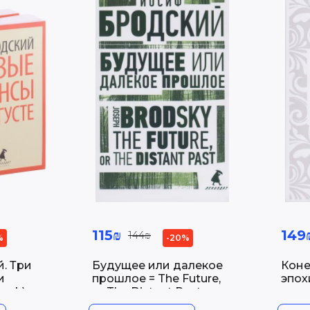
115₪
149
144₪
%
-20%
. Три
Будущее или далекое
Коне
и
прошлое = The Future,
эпох
ook).
or The Distant Past: два
эссе об античности на