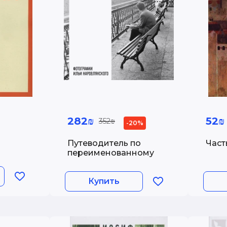
282₪
52₪
352₪
-20%
Путеводитель по
Част
переименованному
городу
Купить