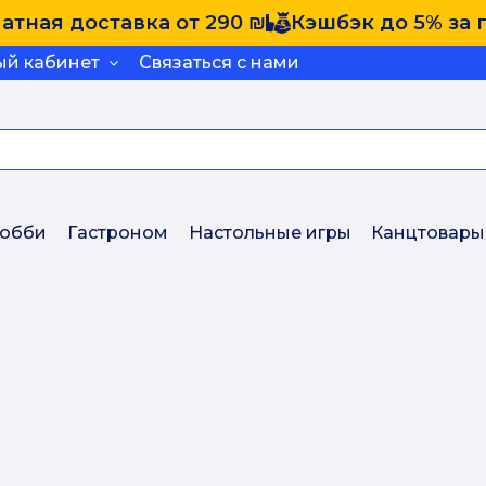
атная доставка от 290 ₪
Кэшбэк до 5% за 
ый кабинет
Связаться с нами
обби
Гастроном
Настольные игры
Канцтовары