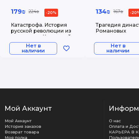
179₪
134₪
224₪
167₪
-20%
-20
Катастрофа. История
Трагедия динас
русской революции из
Романовых
первых рук. Керенский
А.Ф.
Нет в
Нет в
наличии
наличии
Мой Аккаунт
Информ
Мой Аккаунт
О нас
История заказов
Оплата и Дос
Возврат товара
КАРЬЕРА В 
Моя полка