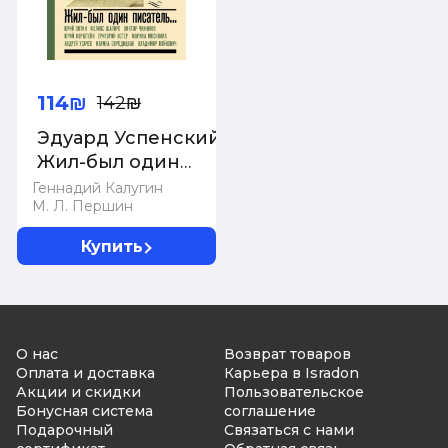
114₪
142₪
Эдуард Успенский.
Жил-был один
писатель
Геннадий Калугин
М. Л. Першин
Купить
О нас
Возврат товаров
Оплата и доставка
Карьера в Isradon
Акции и скидки
Пользовательское
Бонусная система
соглашение
Подарочный
Связаться с нами