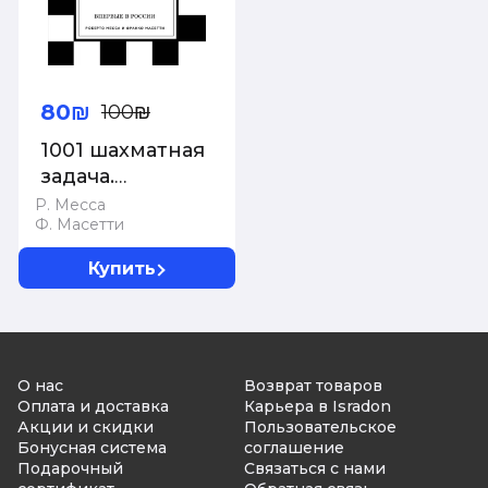
80₪
100₪
1001 шахматная
задача.
Интерактивная
Р. Месса
Ф. Масетти
книга, которая
учит выигрывать
Купить
О нас
Возврат товаров
Оплата и доставка
Карьера в Isradon
Акции и скидки
Пользовательское
Бонусная система
соглашение
Подарочный
Связаться с нами