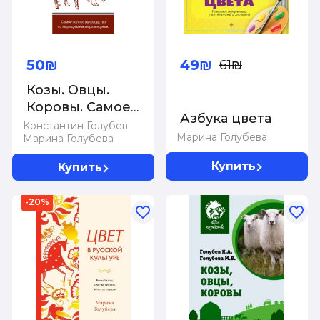
50₪
49₪
61₪
Козы. Овцы.
Коровы. Самое
Азбука цвета
полное
Константин Голубев
Марина Голубева
Марина Голубева
руководство по
выращиванию и
Купить
Купить
разведению
-20%