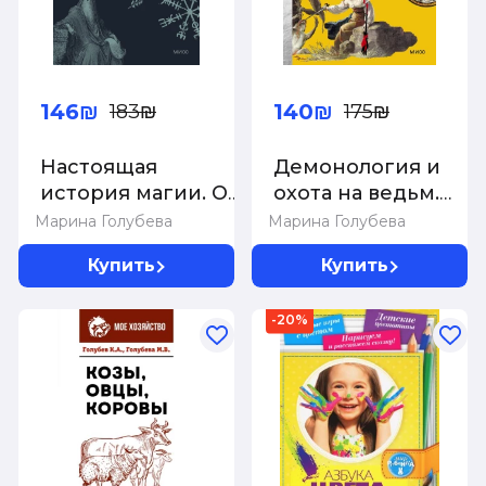
146₪
140₪
183₪
175₪
Настоящая
Демонология и
история магии. От
охота на ведьм.
ритуалов
Средневековые
Марина Голубева
Марина Голубева
каменного века и
гримуары шабаши
Купить
Купить
друидов до
и бесовские
алхимии и Колеса
жонки
-20%
года