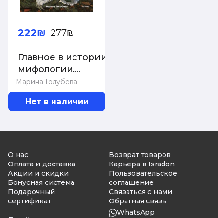
222₪
277₪
Главное в истории
мифологии.
Ключевые
Марина Голубева
сюжеты, темы,
Нет в наличии
образы, символы
О нас
Возврат товаров
Оплата и доставка
Карьера в Isradon
Акции и скидки
Пользовательское
Бонусная система
соглашение
Подарочный
Связаться с нами
сертификат
Обратная связь
WhatsApp