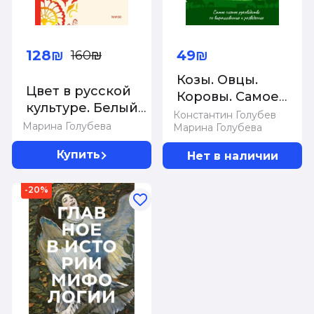
128₪
49₪
160₪
Козы. Овцы.
Цвет в русской
Коровы. Самое
культуре. Белый
полное
Константин Голубев
свет красна
Марина Голубева
Марина Голубева
руководство по
девица золотое
выращиванию и
Купить
Нет в наличии
сердце
разведению
-20%