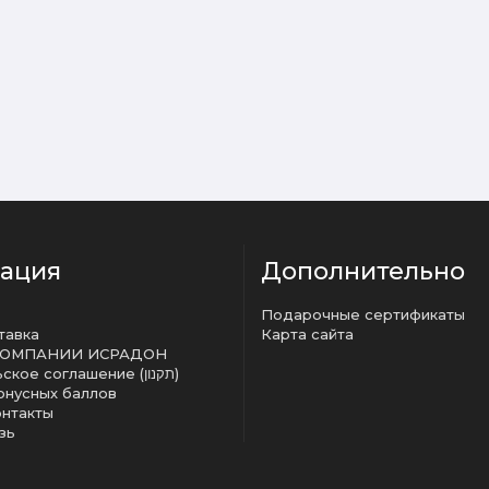
ация
Дополнительно
Подарочные сертификаты
тавка
Карта сайта
КОМПАНИИ ИСРАДОН
Пользовательское соглашение (תקנון)
онусных баллов
онтакты
зь