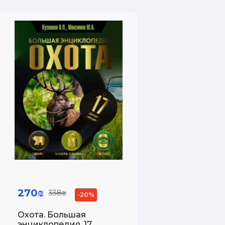
270₪
338₪
-20%
Охота. Большая
энциклопедия. 17