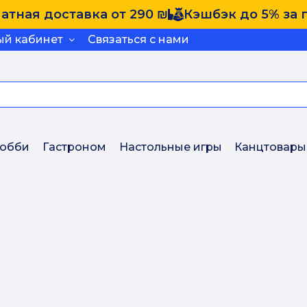
атная доставка от 290 ₪
Кэшбэк до 5% за 
ый кабинет
Связаться с нами
обби
Гастроном
Настольные игры
Канцтовары