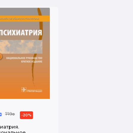
₪
719₪
-20%
иатрия.
иональное