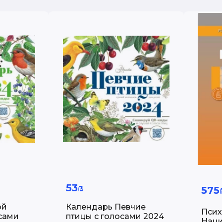
53₪
575
ой
Календарь Певчие
Псих
сами
птицы с голосами 2024
Нац