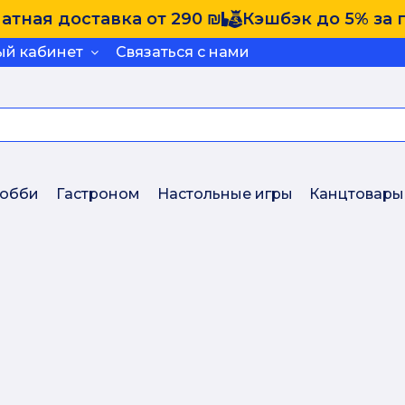
атная доставка от 290 ₪
Кэшбэк до 5% за 
ый кабинет
Связаться с нами
обби
Гастроном
Настольные игры
Канцтовары