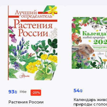
54₪
93₪
116₪
-20%
Календарь жив
Растения России
природы с голо