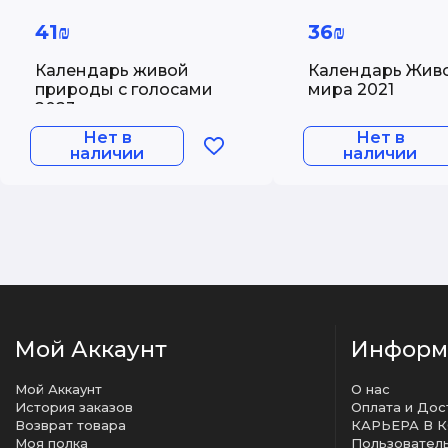
41₪
36₪
Календарь живой
Календарь Жив
природы с голосами
мира 2021
2023 год
Нет в
Нет в
наличии
наличии
Мой Аккаунт
Информ
Мой Аккаунт
О нас
История заказов
Оплата и Дос
Возврат товара
КАРЬЕРА В 
Моя полка