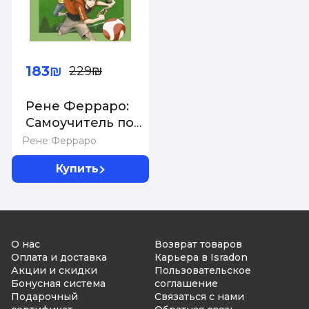
183₪
229₪
Рене Ферраро:
Самоучитель по
футболу от
Рене Ферраро
чемпионов мира.
Купить
Методика
сборной Уругвая
О нас
Возврат товаров
Оплата и доставка
Карьера в Isradon
Акции и скидки
Пользовательское
Бонусная система
соглашение
Подарочный
Связаться с нами