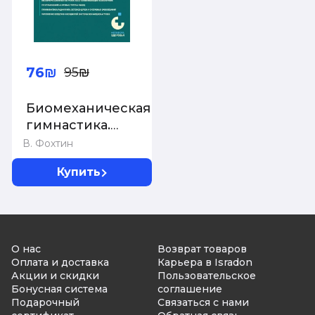
76₪
95₪
Биомеханическая
гимнастика.
Пошаговые
В. Фохтин
упражнения для
Купить
суставов и мышц
спины (новое
издание)
О нас
Возврат товаров
Оплата и доставка
Карьера в Isradon
Акции и скидки
Пользовательское
Бонусная система
соглашение
Подарочный
Связаться с нами