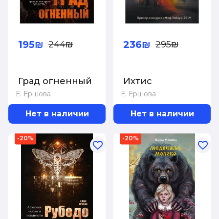
195₪
236₪
244₪
295₪
Град огненный
Ихтис
Е. Ершова
Е. Ершова
Нет в наличии
Нет в наличии
-20%
-20%