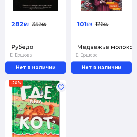
282₪
101₪
353₪
126₪
Рубедо
Медвежье молоко
Е. Ершова
Е. Ершова
Нет в наличии
Нет в наличии
-20%