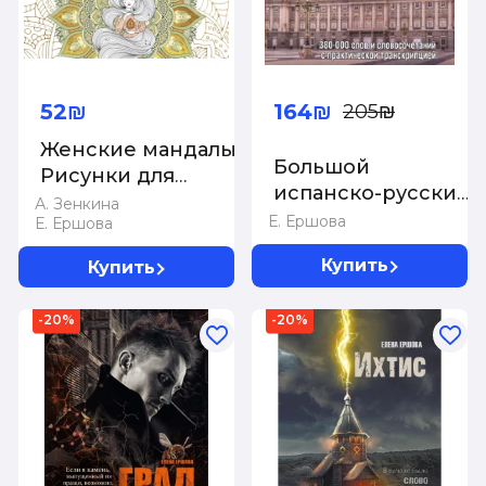
52₪
164₪
205₪
Женские мандалы.
Большой
Рисунки для
испанско-русский
медитаций
А. Зенкина
русско-испанский
Е. Ершова
Е. Ершова
словарь
Купить
Купить
-20%
-20%