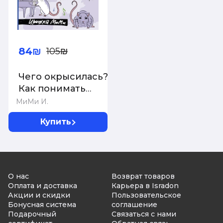
84₪
105₪
Чего окрысилась?!
Как понимать
своего питомца
МиМи И.
Купить
О нас
Возврат товаров
Оплата и доставка
Карьера в Isradon
Акции и скидки
Пользовательское
Бонусная система
соглашение
Подарочный
Связаться с нами