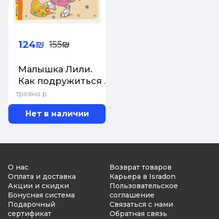
124₪
155₪
Малышка Лили.
Как подружиться с
горшком
трояно р.
Нет в наличии
О нас
Возврат товаров
Оплата и доставка
Карьера в Isradon
Акции и скидки
Пользовательское
Бонусная система
соглашение
Подарочный
Связаться с нами
сертификат
Обратная связь