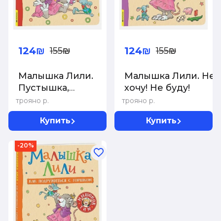
124₪
124₪
155₪
155₪
Малышка Лили.
Малышка Лили. Не
Пустышка,
хочу! Не буду!
прощай!
трояно р.
трояно р.
Купить
Купить
-20%