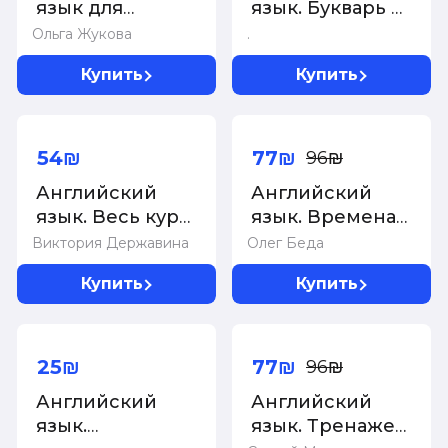
язык для
язык. Букварь в
малышей.
картинках.
Ольга Жукова
.
Рабочая
Плакат-
Купить
Купить
тетрадь
самоучитель
-20%
54₪
77₪
96₪
Английский
Английский
язык. Весь курс.
язык. Времена
5-7 классы
глаголов
Виктория Державина
Олег Беда
Купить
Купить
-20%
25₪
77₪
96₪
Английский
Английский
язык.
язык. Тренажер