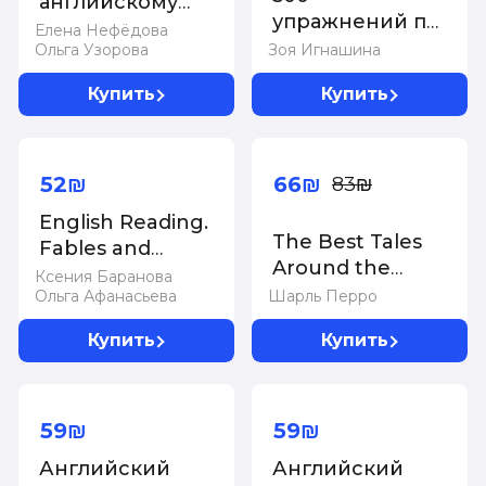
английскому
упражнений по
языку. 4 класс
Елена Нефёдова
английскому
Ольга Узорова
Зоя Игнашина
языку для
Купить
Купить
повторения и
закрепления
-20%
материала
52₪
66₪
83₪
English Reading.
The Best Tales
Fables and
Around the
Parables. 4 class
Ксения Баранова
World = Лучшие
Ольга Афанасьева
Шарль Перро
сказки мира:
Купить
Купить
иллюстрированное
пособие для
чтения
59₪
59₪
Английский
Английский