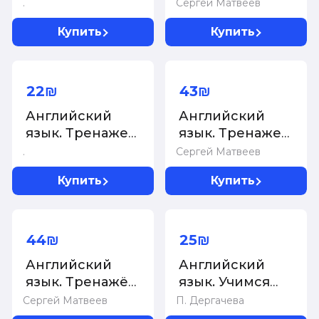
Неправильные
по письму и
.
Сергей Матвеев
глаголы
чтению
Купить
Купить
22₪
43₪
Английский
Английский
язык. Тренажер
язык. Тренажер
по чтению
по чтению
.
Сергей Матвеев
Купить
Купить
44₪
25₪
Английский
Английский
язык. Тренажёр
язык. Учимся
по чтению
писать буквы и
Сергей Матвеев
П. Дергачева
слова. Прописи