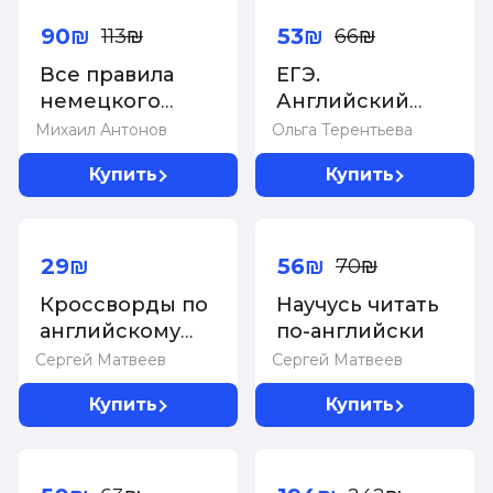
90₪
53₪
113₪
66₪
Все правила
ЕГЭ.
немецкого
Английский
языка.
язык. Весь
Михаил Антонов
Ольга Терентьева
Справочник к
школьный курс
Купить
Купить
учебникам 5-9
в таблицах и
классов
схемах для
-20%
подготовки к
единому
29₪
56₪
70₪
государственному
Кроссворды по
Научусь читать
экзамену
английскому
по-английски
языку для
Сергей Матвеев
Сергей Матвеев
начальной
Купить
Купить
школы
-20%
-20%