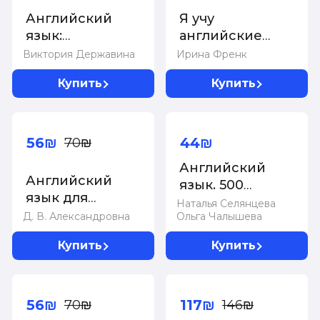
Английский
Я учу
язык:
английские
Универсальный
буквы и звуки.
Виктория Державина
Ирина Френк
справочник для
Рабочая
Купить
Купить
школьников
тетрадь для
детей до 7 лет
-20%
56₪
44₪
70₪
Английский
Английский
язык. 500
язык для
летних
Наталья Селянцева
школьников.
Д. В. Александровна
Ольга Чалышева
упражнений
Все правила в
для начальной
Купить
Купить
таблицах и
школы с
схемах
ответами
-20%
-20%
56₪
117₪
70₪
146₪