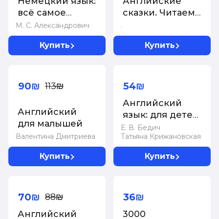
Немецкий язык:
Английские
е издание
всё самое
сказки. Читаем
важное в одной
вместе с мамой
М. С. Александрович
.
книге
Купить
Купить
-20%
90₪
54₪
113₪
Английский
Английский
язык: для детей
для малышей
4-5 лет. Ч. 1
Е. В. Бедич
Валентина Дмитриева
Татьяна Крижановская
Купить
Купить
-20%
70₪
36₪
88₪
Английский
3000