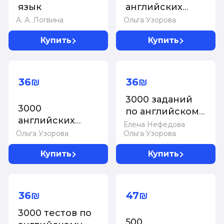
язык
английских
слов.
А. А. Логвина
Ольга Узорова
Обязательный
Купить
Купить
лексический
уровень 3
класс. Часть 2
36₪
36₪
3000 заданий
3000
по английскому
английских
языку. 4 класс
Елена Нефёдова
слов.
Ольга Узорова
Ольга Узорова
Обязательный
Купить
Купить
лексический
уровень 4
класс. Часть 2
36₪
47₪
3000 тестов по
500