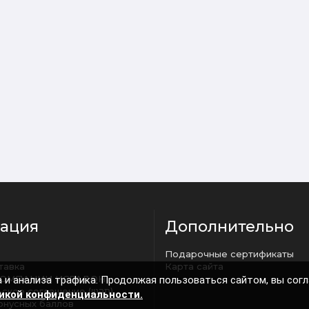
ация
Дополнительно
Подарочные сертификаты
тавка
Карта сайта
КОМПАНИИ ИСРАДОН
 и анализа трафика. Продолжая пользоваться сайтом, вы сог
Пользовательское соглашение (תקנון)
икой конфиденциальности.
онусных баллов