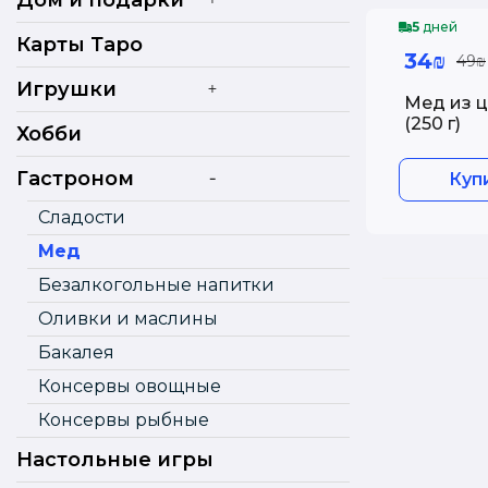
Дом и подарки
5
дней
Карты Таро
34₪
49₪
+
Игрушки
Мед из ц
(250 г)
Хобби
-
Гастроном
Куп
Сладости
Мед
Безалкогольные напитки
Оливки и маслины
Бакалея
Консервы овощные
Консервы рыбные
Настольные игры