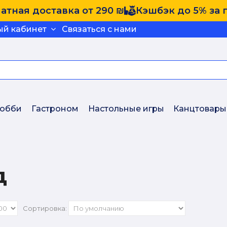
атная доставка от 290 ₪
Кэшбэк до 5% за 
ый кабинет
Связаться с нами
обби
Гастроном
Настольные игры
Канцтовары
д
Сортировка: