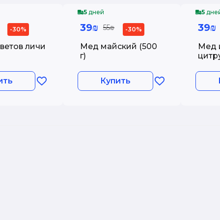
5
дней
5
дне
39₪
39₪
55₪
-30%
-30%
ветов личи
Мед майский (500
Мед 
г)
цитру
ить
Купить