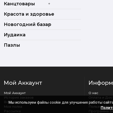
+
Канцтовары
+
Красота и здоровье
+
Новогодний базар
Иудаика
Пазлы
Мой Аккаунт
Информ
Мой Аккаунт
О нас
История заказов
Оплата и Дос
Возврат товара
КАРЬЕРА В 
Мы используем файлы cookie для улучшения работы сайта
Моя полка
Полит
Рассылка
Программа б