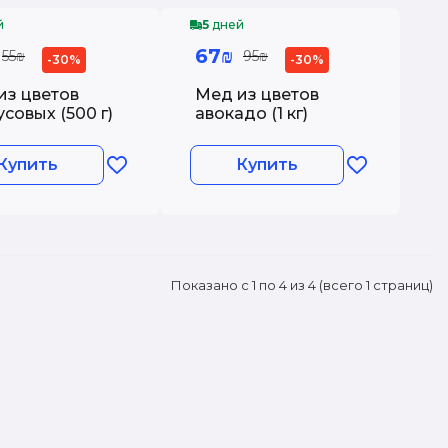
й
5
дней
67₪
55₪
95₪
-30%
-30%
из цветов
Мед из цветов
совых (500 г)
авокадо (1 кг)
Купить
Купить
Показано с 1 по 4 из 4 (всего 1 страниц)