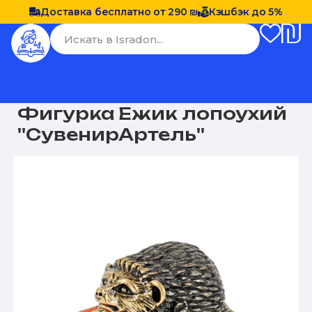
Доставка бесплатно от 290 ₪
Кэшбэк до 5%
Фигурка Ежик лопоухий
''СувенирАртель''