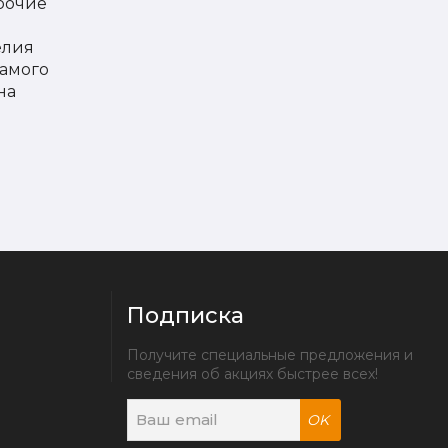
прочие
елия
самого
на
Подписка
Получите специальные предложения и 
сведения об акциях быстрее всех!
OK