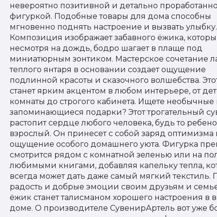
невероятно позитивной и детально проработанн
фигуркой. Подобные товары для дома способны
мгновенно поднять настроение и вызвать улыбку.
Композиция изображает забавного ёжика, которы
несмотря на дождь, бодро шагает в плаще под
миниатюрным зонтиком. Мастерское сочетание л
теплого янтаря в основании создает ощущение
подлинной красоты и сказочного волшебства. Это
станет ярким акцентом в любом интерьере, от де
комнаты до строгого кабинета. Ищете необычные
запоминающиеся подарки? Этот трогательный с
растопит сердце любого человека, будь то ребен
взрослый. Он принесет с собой заряд оптимизма 
ощущение особого домашнего уюта. Фигурка пре
смотрится рядом с комнатной зеленью или на пол
любимыми книгами, добавляя капельку тепла, ко
всегда может дать даже самый мягкий текстиль.
радость и добрые эмоции своим друзьям и семье
ёжик станет талисманом хорошего настроения в 
доме. О производителе СувенирАртель вот уже б