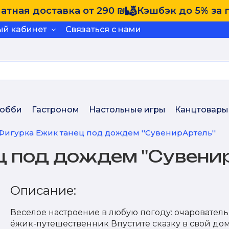
атная доставка от 290 ₪
Кэшбэк до 5% за 
ый кабинет
Связаться с нами
обби
Гастроном
Настольные игры
Канцтовары
Фигурка Ежик танец под дождем ''СувенирАртель''
 под дождем ''Сувенир
Описание:
Веселое настроение в любую погоду: очаровател
ёжик-путешественник Впустите сказку в свой дом