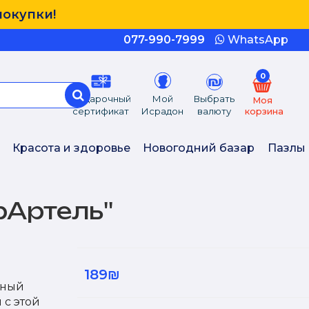
покупки!
077-990-7999
WhatsApp
0
Подарочный
Мой
Выбрать
Моя
сертификат
Исрадон
валюту
корзина
Красота и здоровье
Новогодний базар
Пазлы
Артель''
189₪
ьный
 с этой