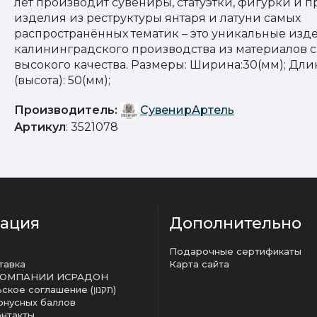
лет производит сувениры, статуэтки, фигурки и 
изделия из реструктуры янтаря и латуни самых
распространённых тематик – это уникальные изд
калининградского производства из материалов 
высокого качества. Размеры: Ширина:30(мм); Дли
(высота): 50(мм);
Производитель:
СувенирАртель
Артикул
: 3521078
ация
Дополнительно
Подарочные сертификаты
тавка
Карта сайта
КОМПАНИИ ИСРАДОН
Пользовательское соглашение (תקנון)
онусных баллов
онтакты