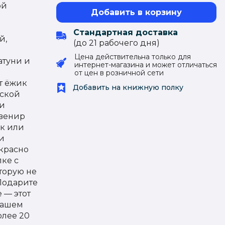
ой
Добавить в корзину
Стандартная доставка
й,
(до 21 рабочего дня)
Цена действительна только для
атуни и
интернет-магазина и может отличаться
от цен в розничной сети
т ёжик
Добавить на книжную полку
тской
 и
увенир
ок или
и
красно
ке с
торую не
 Подарите
 — этот
вашем
олее 20