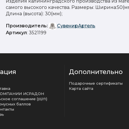
изделия калининградского производства из мат
самого высокого качества. Размеры: Ширина:50(мм
Длина (высота): 30(мм);
Производитель:
СувенирАртель
Артикул
: 3521199
ация
Дополнительно
Подарочные сертификаты
тавка
Карта сайта
КОМПАНИИ ИСРАДОН
Пользовательское соглашение (תקנון)
онусных баллов
онтакты
зь