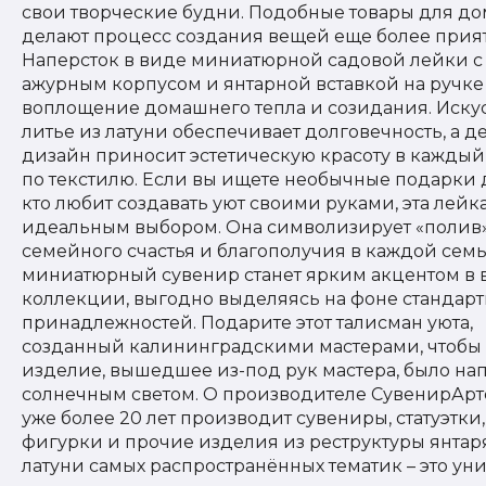
свои творческие будни. Подобные товары для до
делают процесс создания вещей еще более прия
Наперсток в виде миниатюрной садовой лейки с
ажурным корпусом и янтарной вставкой на ручке
воплощение домашнего тепла и созидания. Иску
литье из латуни обеспечивает долговечность, а 
дизайн приносит эстетическую красоту в каждый
по текстилю. Если вы ищете необычные подарки д
кто любит создавать уют своими руками, эта лейка
идеальным выбором. Она символизирует «полив
семейного счастья и благополучия в каждой семье
миниатюрный сувенир станет ярким акцентом в
коллекции, выгодно выделяясь на фоне стандар
принадлежностей. Подарите этот талисман уюта,
созданный калининградскими мастерами, чтобы
изделие, вышедшее из-под рук мастера, было на
солнечным светом. О производителе СувенирАрт
уже более 20 лет производит сувениры, статуэтки,
фигурки и прочие изделия из реструктуры янтар
латуни самых распространённых тематик – это ун