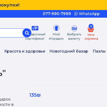
покупки!
077-990-7999
WhatsApp
0
Подарочный
Мой
Выбрать
Моя
сертификат
Исрадон
валюту
корзина
Красота и здоровье
Новогодний базар
Пазлы
''
135₪
дарок
ости в