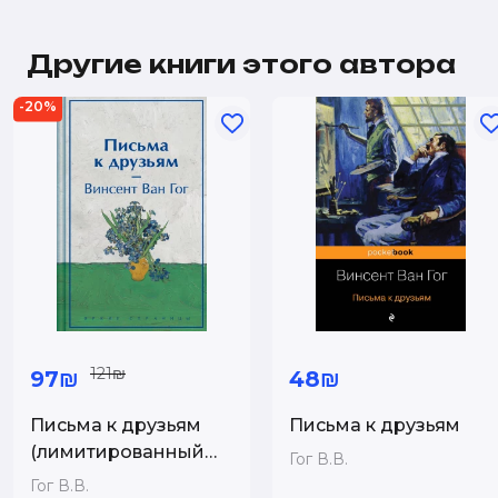
Другие книги этого автора
-20%
121₪
97₪
48₪
Письма к друзьям
Письма к друзьям
(лимитированный
Гог В.В.
дизайн)
Гог В.В.