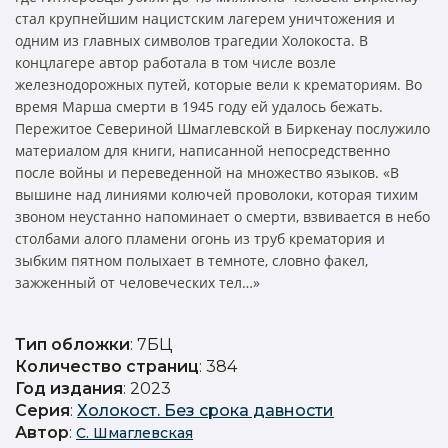
стал крупнейшим нацистским лагерем уничтожения и
одним из главных символов трагедии Холокоста. В
концлагере автор работала в том числе возле
железнодорожных путей, которые вели к крематориям. Во
время Марша смерти в 1945 году ей удалось бежать.
Пережитое Севериной Шмаглевской в Биркенау послужило
материалом для книги, написанной непосредственно
после войны и переведенной на множество языков. «В
вышине над линиями колючей проволоки, которая тихим
звоном неустанно напоминает о смерти, взвивается в небо
столбами алого пламени огонь из труб крематория и
зыбким пятном полыхает в темноте, словно факел,
зажженный от человеческих тел…»
Тип обложки
: 7БЦ
Количество страниц
: 384
Год издания
: 2023
Серия
:
Холокост. Без срока давности
Автор
:
С. Шмаглевская