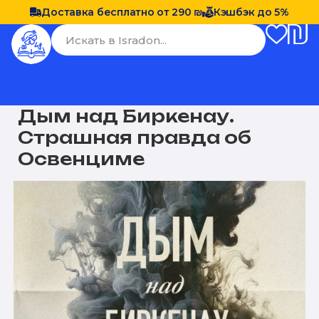
Доставка бесплатно от 290 ₪
Кэшбэк до 5%
Дым над Биркенау.
Страшная правда об
Освенциме