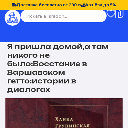
Доставка бесплатно от 290 ₪
Кэшбэк до 5%
Я пришла домой,а там
никого не
было:Восстание в
Варшавском
гетто:истории в
диалогах