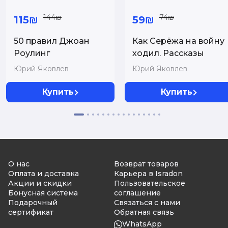
144₪
74₪
115₪
59₪
50 правил Джоан
Как Серёжа на войну
Роулинг
ходил. Рассказы
Юрий Яковлев
Юрий Яковлев
Купить
Купить
О нас
Возврат товаров
Оплата и доставка
Карьера в Isradon
Акции и скидки
Пользовательское
Бонусная система
соглашение
Подарочный
Связаться с нами
сертификат
Обратная связь
WhatsApp