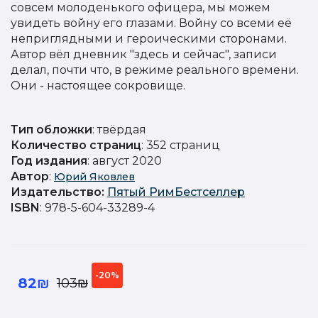
совсем молоденького офицера, мы можем
увидеть войну его глазами. Войну со всеми её
неприглядными и героическими сторонами.
Автор вёл дневник "здесь и сейчас", записи
делал, почти что, в режиме реального времени.
Они - настоящее сокровище.
Тип обложки
: твёрдая
Количество страниц
: 352 страниц
Год издания
: август 2020
Автор
:
Юрий Яковлев
Издательство
:
Пятый РимБестселлер
ISBN
: 978-5-604-33289-4
-20%
82₪
103₪