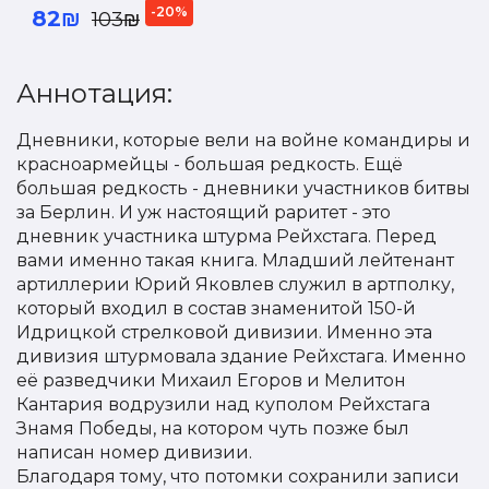
-20%
82₪
103₪
Аннотация:
Дневники, которые вели на войне командиры и
красноармейцы - большая редкость. Ещё
большая редкость - дневники участников битвы
за Берлин. И уж настоящий раритет - это
дневник участника штурма Рейхстага. Перед
вами именно такая книга. Младший лейтенант
артиллерии Юрий Яковлев служил в артполку,
который входил в состав знаменитой 150-й
Идрицкой стрелковой дивизии. Именно эта
дивизия штурмовала здание Рейхстага. Именно
её разведчики Михаил Егоров и Мелитон
Кантария водрузили над куполом Рейхстага
Знамя Победы, на котором чуть позже был
написан номер дивизии.
Благодаря тому, что потомки сохранили записи