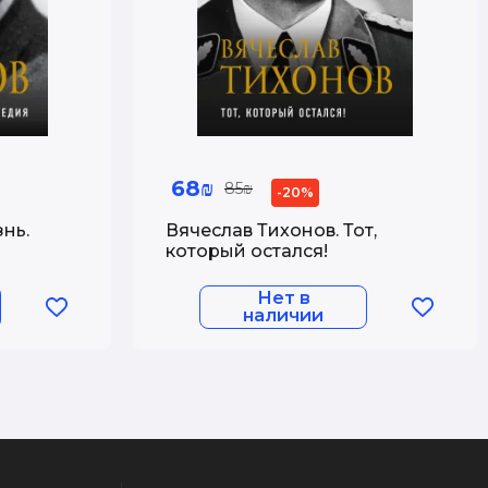
68₪
85₪
-20%
нь.
Вячеслав Тихонов. Тот,
который остался!
Нет в
наличии