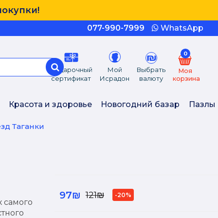
покупки!
077-990-7999
WhatsApp
0
Подарочный
Мой
Выбрать
Моя
сертификат
Исрадон
валюту
корзина
Красота и здоровье
Новогодний базар
Пазлы
езд Таганки
97₪
121₪
-20%
х самого
стного