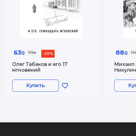
63₪
88₪
79₪
11
-20%
Олег Табаков и его 17
Михаил 
мгновений
Никулин.
100 лет
Купить
Ку