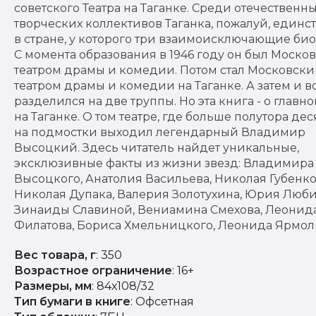
советского Театра на Таганке. Среди отечественн
творческих коллективов Таганка, пожалуй, един
в стране, у которого три взаимоисключающие би
С момента образования в 1946 году он был Моско
театром драмы и комедии. Потом стал Московск
театром драмы и комедии на Таганке. А затем и в
разделился на две труппы. Но эта книга - о главно
на Таганке. О том театре, где больше полутора дес
на подмостки выходил легендарный Владимир
Высоцкий. Здесь читатель найдет уникальные,
эксклюзивные факты из жизни звезд: Владимира
Высоцкого, Анатолия Васильева, Николая Губенко
Николая Дупака, Валерия Золотухина, Юрия Люби
Зинаиды Славиной, Вениамина Смехова, Леонид
Филатова, Бориса Хмельницкого, Леонида Ярмол
Вес товара, г
: 350
Возрастное ограничение
: 16+
Размеры, мм
: 84х108/32
Тип бумаги в книге
: Офсетная