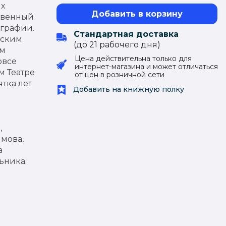
ых
Добавить в корзину
ственный
ографии.
Стандартная доставка
вским
(до 21 рабочего дня)
им
Цена действительна только для
овсе
интернет-магазина и может отличаться
м Театре
от цен в розничной сети
ятка лет
Добавить на книжную полку
,
мова,
а
ьника.