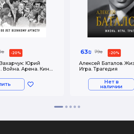
63₪
0₪
79₪
-20%
-20%
Захарчук: Юрий
Алексей Баталов. Жиз
 Война. Арена. Кино.
Игра. Трагедия
 Великому Артисту
Нет в
пить
наличии