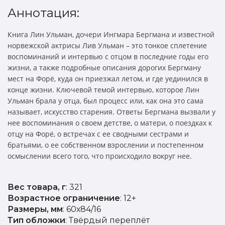
Аннотация:
Книга Лин Ульман, дочери Ингмара Бергмана и известной
норвежской актрисы Лив Ульман – это тонкое сплетение
воспоминаний и интервью с отцом в последние годы его
жизни, а также подробные описания дорогих Бергману
мест на Форё, куда он приезжал летом, и где уединился в
конце жизни. Ключевой темой интервью, которое Лин
Ульман брала у отца, был процесс или, как она это сама
называет, искусство старения. Ответы Бергмана вызвали у
нее воспоминания о своем детстве, о матери, о поездках к
отцу на Форё, о встречах с ее сводными сестрами и
братьями, о ее собственном взрослении и постепенном
осмыслении всего того, что происходило вокруг нее.
Вес товара, г
: 321
Возрастное ограничение
: 12+
Размеры, мм
: 60х84/16
Тип обложки
: Твёрдый переплёт