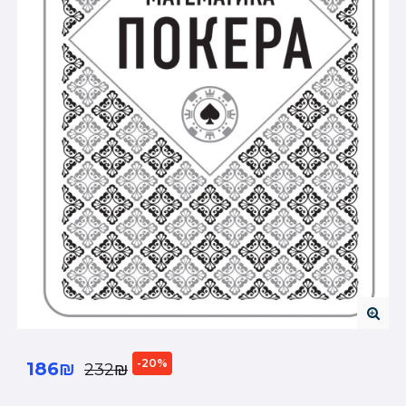
-20%
186₪
232₪