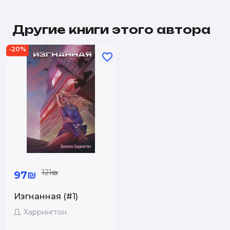
Другие книги этого автора
-20%
121₪
97₪
Изгнанная (#1)
Д. Харрингтон