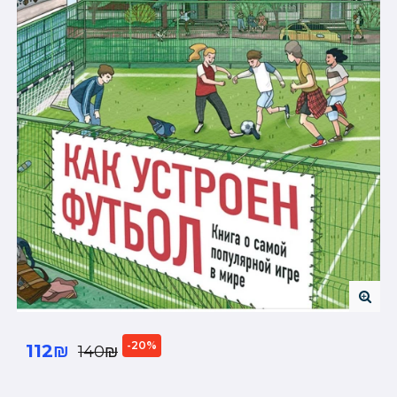
-20%
112₪
140₪