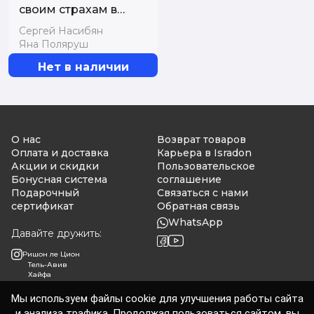
своим страхам в
лицо
Сергей Насибян
Яна Поляруш
Нет в наличии
О нас
Возврат товаров
Оплата и доставка
Карьера в Isradon
Акции и скидки
Пользовательское
Бонусная система
соглашение
Подарочный
Связаться с нами
сертификат
Обратная связь
WhatsApp
Давайте дружить:
Ришон ле Цион
Тель-Авив
Хайфа
Мы используем файлы cookie для улучшения работы сайта
и анализа трафика. Продолжая пользоваться сайтом, вы