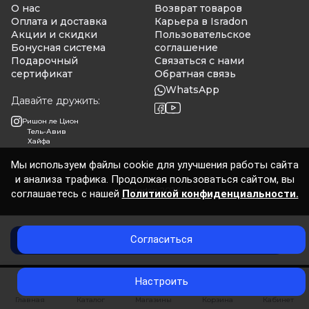
О нас
Возврат товаров
Оплата и доставка
Карьера в Isradon
Акции и скидки
Пользовательское
Бонусная система
соглашение
Подарочный
Связаться с нами
сертификат
Обратная связь
WhatsApp
Давайте дружить:
Ришон ле Цион
Тель-Авив
Хайфа
Мы используем файлы cookie для улучшения работы сайта
и анализа трафика. Продолжая пользоваться сайтом, вы
Isradon 2026
соглашаетесь с нашей
Политикой конфиденциальности.
Согласиться
Нет в наличии
0
Настроить
Главная
Каталог
Магазины
Корзина
Кабинет