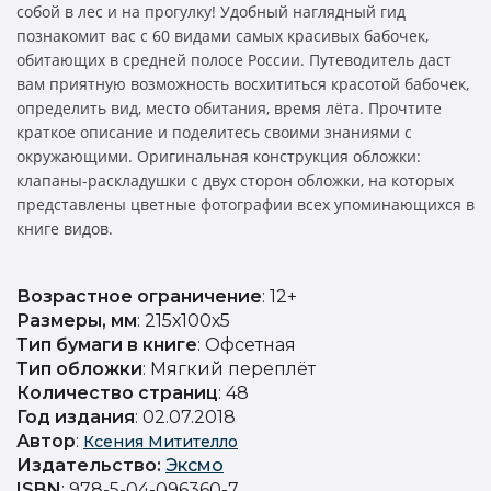
собой в лес и на прогулку! Удобный наглядный гид
познакомит вас с 60 видами самых красивых бабочек,
обитающих в средней полосе России. Путеводитель даст
вам приятную возможность восхититься красотой бабочек,
определить вид, место обитания, время лёта. Прочтите
краткое описание и поделитесь своими знаниями с
окружающими. Оригинальная конструкция обложки:
клапаны-раскладушки с двух сторон обложки, на которых
представлены цветные фотографии всех упоминающихся в
книге видов.
Возрастное ограничение
: 12+
Размеры, мм
: 215х100х5
Тип бумаги в книге
: Офсетная
Тип обложки
: Мягкий переплёт
Количество страниц
: 48
Год издания
: 02.07.2018
Автор
:
Ксения Митителло
Издательство
:
Эксмо
ISBN
: 978-5-04-096360-7