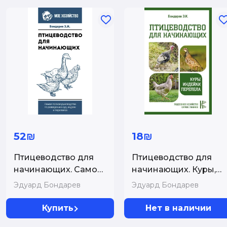
52₪
18₪
Птицеводство для
Птицеводство для
начинающих. Самое
начинающих. Куры,
полное руководство
индейки, перепела
Эдуард Бондарев
Эдуард Бондарев
по разведению кур,
индеек и перепелов
Купить
Нет в наличии