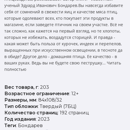
ученый Эдуард Иванович Бондарев.Вы навсегда избавите
себя от сомнений в свежести яиц и качестве мяса птиц,
которые одолевают всех, кто покупает эти продукты в
магазине, если заведете птичник на своем участке. Всё не
так сложно, как кажется на первый взгляд, но те хлопоты,
которых не избежать, воздадутся сторицей. И правда -
какая может быть польза от курочек, индеек и перепелов,
выращенных при искусственном освещении, в тесноте да
в обиде? Другое дело - домашняя птица. Ее качество - в
ваших руках. Ведь вы не будете свою пеструшку... Читать
полностью
Вес товара, г
: 203
Возрастное ограничение
: 12+
Размеры, мм
: 84х108/32
Тип обложки
: Твердый (7БЦ)
Количество страниц
: 192 страниц
Год издания
: 2023
Теги
: Бондарев