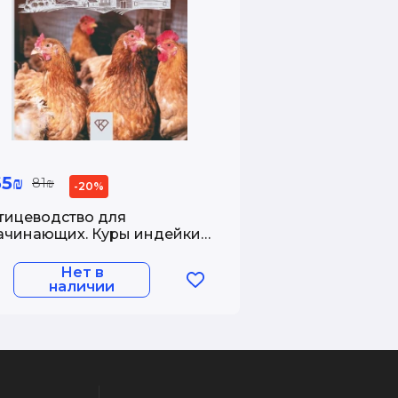
65₪
81₪
-20%
тицеводство для
ачинающих. Куры индейки
 перепела на домашней
ерме
Нет в
наличии