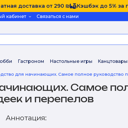
атная доставка от 290 ₪
Кэшбэк до 5% за 
ый кабинет
Связаться с нами
обби
Гастроном
Настольные игры
Канцтовары
дство для начинающих. Самое полное руководство п
ачинающих. Самое пол
деек и перепелов
Аннотация: