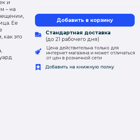
ек и
м – на
вещении,
Добавить в корзину
ица. Ее
е
Стандартная доставка
, как это
(до 21 рабочего дня)
Цена действительна только для
,
интернет-магазина и может отличаться
дуард
от цен в розничной сети
Добавить на книжную полку