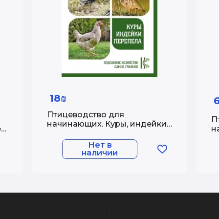
18₪
Птицеводство для
П
начинающих. Куры, индейки,
е
н
перепела
ю
и
Нет в
ф
наличии