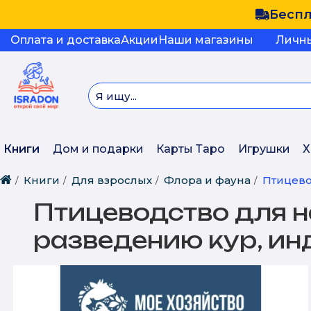
Беспл
Оплата и доставка
Акции
Наши магазины
Личн
Книги
Дом и подарки
Карты Таро
Игрушки
Х
Книги
Для взрослых
Флора и фауна
Птицево
Птицеводство для н
разведению кур, ин