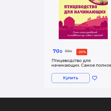
70₪
88₪
-20%
Птицеводство для
начинающих. Самое полно
руководство по разведени
кур, индеек и перепелов
Купить