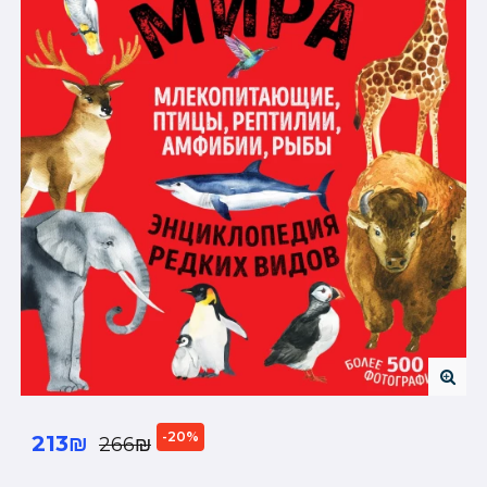
-20%
213₪
266₪