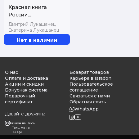
Красная книга
России.
Млекопитающие,
Дмитрий Лукашанец
птицы, рептилии,
Екатерина Лукашанец
амфибии, рыбы,
Нет в наличии
насекомые
О нас
Возврат товаров
Оплата и доставка
Карьера в Isradon
Акции и скидки
Пользовательское
Бонусная система
соглашение
Подарочный
Связаться с нами
сертификат
Обратная связь
WhatsApp
Давайте дружить:
Ришон ле Цион
Тель-Авив
Хайфа