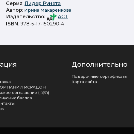
Серия
:
Лидер Рунета
Автор
:
Ирина Макаренкова
Издательство
:
АСТ
ISBN
: 978-5-17-150290-4
ация
Дополнительно
Подарочные сертификаты
тавка
Карта сайта
КОМПАНИИ ИСРАДОН
Пользовательское соглашение (תקנון)
онусных баллов
онтакты
зь