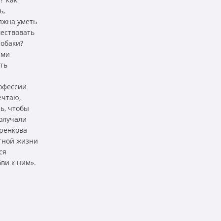
ь,
лжна уметь
шествовать
собаки?
ими
ть
рофессии
ечтаю,
ь, чтобы
получали
аренкова
тной жизни
ся
ви к ним».