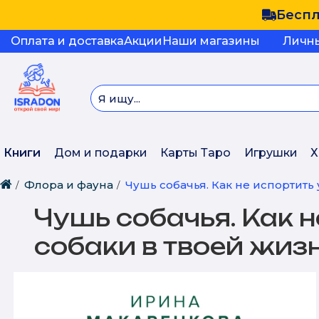
Беспл
Оплата и доставка
Акции
Наши магазины
Личн
Книги
Дом и подарки
Карты Таро
Игрушки
Х
Флора и фауна
Чушь собачья. Как не испортить
Чушь собачья. Как н
собаки в твоей жиз