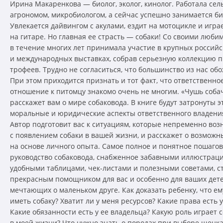
Ирина Макаренкова — биолог, эколог, кинолог. Работала сел
агрономом, микробиологом, а сейчас успешно занимается би
Увлекается дайвингом с акулами, ездит на мотоцикле и игра
на гитаре. Но главная ее страсть — собаки! Со своими люб
в течение многих лет принимала участие в крупных российс
и международных выставках, собрав серьезную коллекцию 
трофеев. Трудно не согласиться, что большинство из нас обо
При этом приходится признать и тот факт, что ответственно
отношение к питомцу знакомо очень не многим. «Чушь соба
расскажет вам о мире собаковода. В книге будут затронуты э
моральные и юридические аспекты ответственного владения
Автор подготовит вас к ситуациям, которые непременно воз
с появлением собаки в вашей жизни, и расскажет о возможн
на основе личного опыта. Самое полное и понятное пошаго
руководство собаковода, снабженное забавными иллюстрац
удобными таблицами, чек-листами и полезными советами, с
прекрасным помощником для вас и особенно для ваших дете
мечтающих о маленьком друге. Как доказать ребенку, что е
иметь собаку? Хватит ли у меня ресурсов? Какие права есть у
Какие обязанности есть у ее владельца? Какую роль играет 
в моей жизни? Что нужно знать о породах при выборе щенка