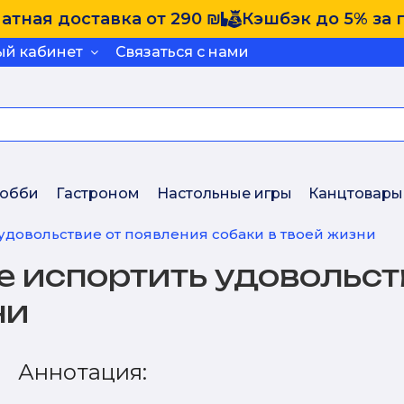
атная доставка от 290 ₪
Кэшбэк до 5% за 
ый кабинет
Связаться с нами
обби
Гастроном
Настольные игры
Канцтовары
 удовольствие от появления собаки в твоей жизни
е испортить удовольст
ни
Аннотация: