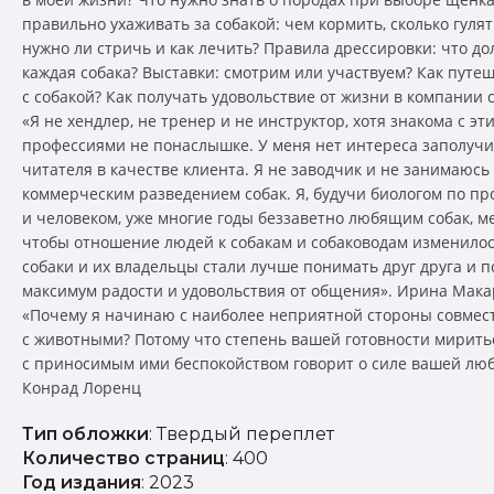
правильно ухаживать за собакой: чем кормить, сколько гулят
нужно ли стричь и как лечить? Правила дрессировки: что до
каждая собака? Выставки: смотрим или участвуем? Как путе
с собакой? Как получать удовольствие от жизни в компании 
«Я не хендлер, не тренер и не инструктор, хотя знакома с эт
профессиями не понаслышке. У меня нет интереса заполучи
читателя в качестве клиента. Я не заводчик и не занимаюсь
коммерческим разведением собак. Я, будучи биологом по п
и человеком, уже многие годы беззаветно любящим собак, м
чтобы отношение людей к собакам и собаководам изменилос
собаки и их владельцы стали лучше понимать друг друга и 
максимум радости и удовольствия от общения». Ирина Мак
«Почему я начинаю с наиболее неприятной стороны совмес
с животными? Потому что степень вашей готовности мирить
с приносимым ими беспокойством говорит о силе вашей люб
Конрад Лоренц
Тип обложки
: Твердый переплет
Количество страниц
: 400
Год издания
: 2023