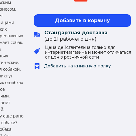
ьским
знесом.
ет
Добавить в корзину
имицами
ких
Стандартная доставка
престижных
(до 21 рабочего дня)
жает собак.
Цена действительна только для
е
интернет-магазина и может отличаться
чья»
от цен в розничной сети
тические,
Добавить на книжную полку
 собакой.
никнут
ых ошибках
вое
иями,
танет
й,
му еще рано
 собаки?
собака
? Как