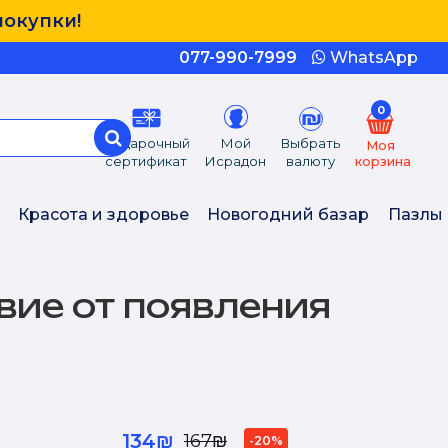
покупки!
077-990-7999
WhatsApp
0
Подарочный
Мой
Выбрать
Моя
сертификат
Исрадон
валюту
корзина
Красота и здоровье
Новогодний базар
Пазлы
вие от появления
134₪
167₪
-20%