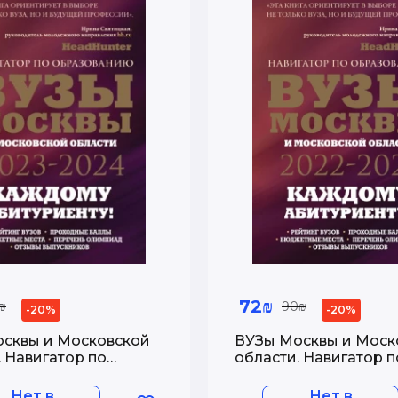
72₪
₪
90₪
-20%
-20%
сквы и Московской
ВУЗы Москвы и Моск
. Навигатор по
области. Навигатор п
анию 2023 - 2024
образованию 2022 - 
Нет в
Нет в