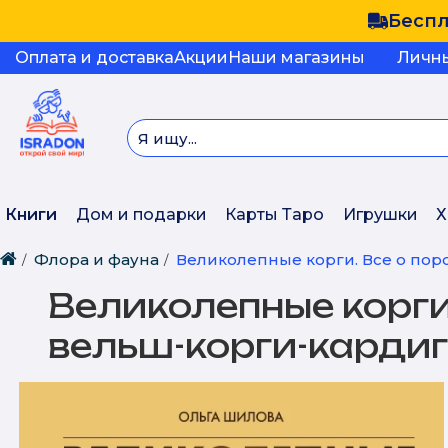
Беспл
Оплата и доставка
Акции
Наши магазины
Личн
Книги
Дом и подарки
Карты Таро
Игрушки
Х
Флора и фауна
Великолепные корги. Все о пор
Великолепные корги
вельш-корги-карди