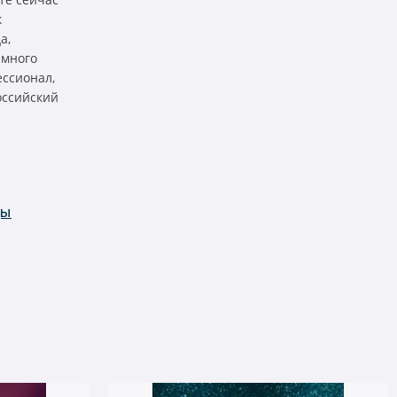
к
а,
 много
ессионал,
оссийский
цы