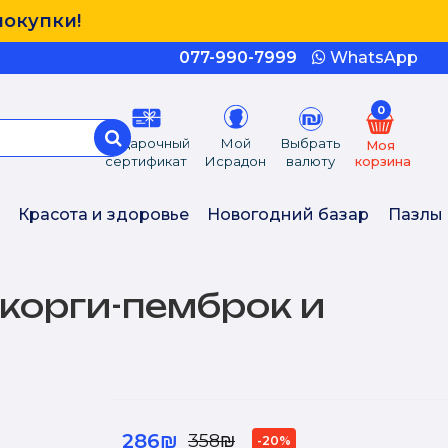
покупки!
077-990-7999
WhatsApp
0
Подарочный
Мой
Выбрать
Моя
сертификат
Исрадон
валюту
корзина
Красота и здоровье
Новогодний базар
Пазлы
-корги-пемброк и
286₪
358₪
-20%