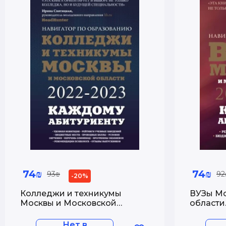
74₪
74₪
93₪
92
-20%
Колледжи и техникумы
ВУЗы Мо
Москвы и Московской
области
области. Навигатор по
образов
образованию 2022-2023
Нет в