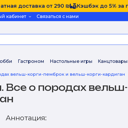
атная доставка от 290 ₪
Кэшбэк до 5% за 
ый кабинет
Связаться с нами
обби
Гастроном
Настольные игры
Канцтовары
одах вельш-корги-пемброк и вельш-корги-кардиган
. Все о породах вельш
ган
Аннотация: