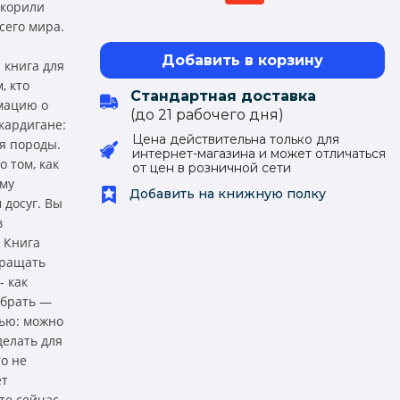
окорили
сего мира.
Добавить в корзину
 книга для
, кто
Стандартная доставка
рмацию о
(до 21 рабочего дня)
кардигане:
Цена действительна только для
ия породы.
интернет-магазина и может отличаться
о том, как
от цен в розничной сети
ему
Добавить на книжную полку
 досуг. Вы
в
 Книга
бращать
- как
ыбрать —
тью: можно
делать для
о не
ет
те сейчас