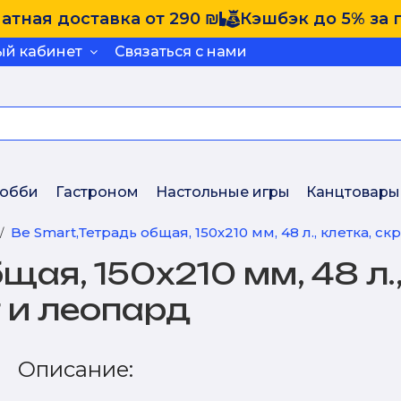
атная доставка от 290 ₪
Кэшбэк до 5% за 
ый кабинет
Связаться с нами
обби
Гастроном
Настольные игры
Канцтовары
Be Smart,Тетрадь общая, 150х210 мм, 48 л., клетка, ск
ая, 150х210 мм, 48 л.,
от и леопард
Описание: