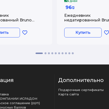
5
дней
96₪
вник
Ежедневник
ованный Bruno
недатированный Bru
 Flora: Пионы, В6, 80
Visconti, Flora: Лугов
В6, 80 листов
пить
Купить
ация
Дополнительно
Подарочные сертификаты
тавка
Карта сайта
КОМПАНИИ ИСРАДОН
Пользовательское соглашение (תקנון)
онусных баллов