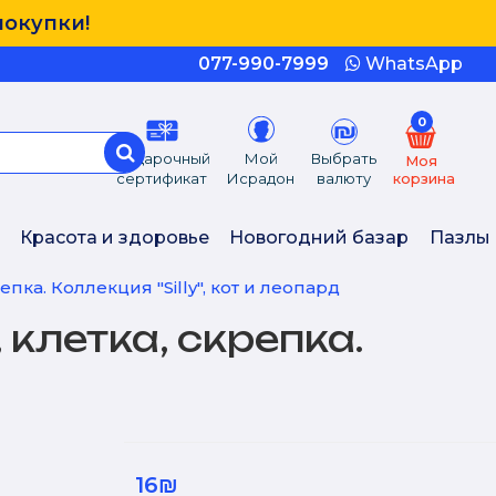
покупки!
077-990-7999
WhatsApp
0
Подарочный
Мой
Выбрать
Моя
сертификат
Исрадон
валюту
корзина
Красота и здоровье
Новогодний базар
Пазлы
репка. Коллекция "Silly", кот и леопард
 клетка, скрепка.
16₪