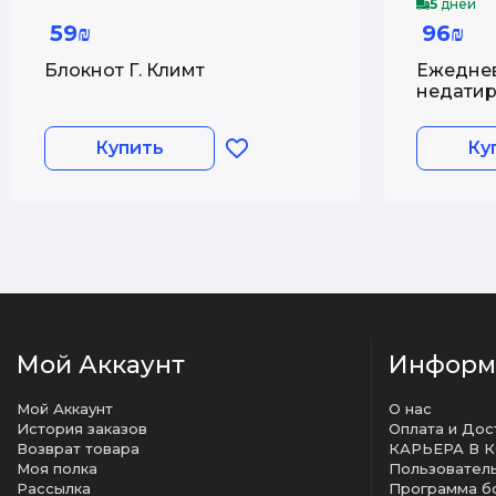
5
дней
59₪
96₪
Блокнот Г. Климт
Ежедне
недатир
Visconti,
листов
Купить
Ку
Мой Аккаунт
Информ
Мой Аккаунт
О нас
История заказов
Оплата и Дос
Возврат товара
КАРЬЕРА В 
Моя полка
Рассылка
Программа б