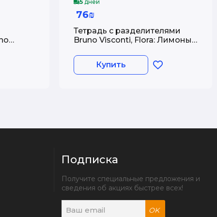
5
дней
76₪
Тетрадь с разделителями
no
Bruno Visconti, Flora: Лимоны,
ые травы,
А5, 120 листов
Купить
Подписка
Получите специальные предложения и 
сведения об акциях быстрее всех!
OK