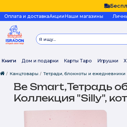
Беспл
Оплата и доставка
Акции
Наши магазины
Личн
Книги
Дом и подарки
Карты Таро
Игрушки
Х
Канцтовары
Тетради, блокноты и ежедневники
Be Smart,Тетрадь общ
Коллекция "Silly", к