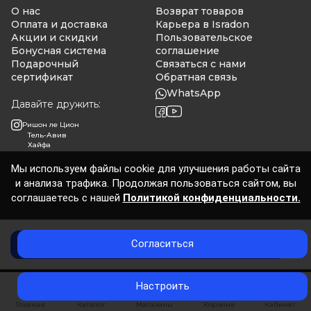
О нас
Возврат товаров
Оплата и доставка
Карьера в Isradon
Акции и скидки
Пользовательское
Бонусная система
соглашение
Подарочный
Связаться с нами
сертификат
Обратная связь
WhatsApp
Давайте дружить:
Ришон ле Цион
Тель-Авив
Хайфа
Мы используем файлы cookie для улучшения работы сайта
и анализа трафика. Продолжая пользоваться сайтом, вы
Isradon 2026
соглашаетесь с нашей
Политикой конфиденциальности.
Согласиться
Добавить в корзину
0
Настроить
Главная
Каталог
Магазины
Корзина
Кабинет