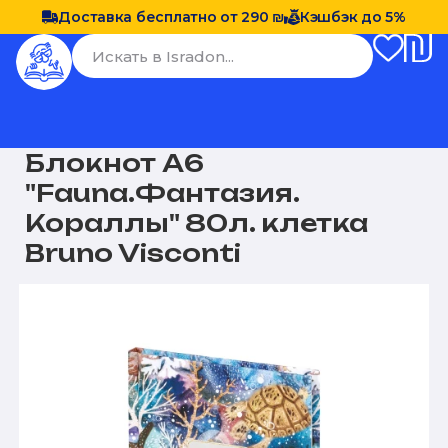
Доставка бесплатно от 290 ₪
Кэшбэк до 5%
Блокнот А6
"Fauna.Фантазия.
Кораллы" 80л. клетка
Bruno Visconti