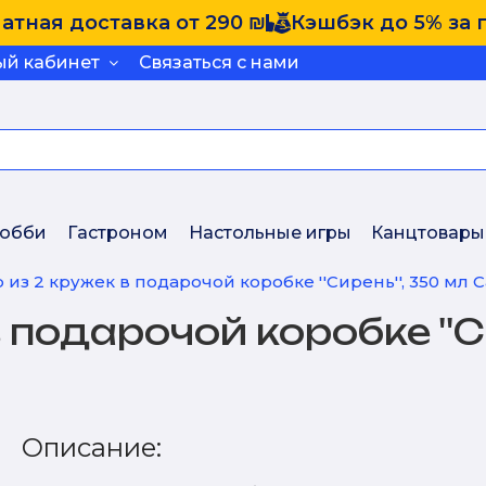
атная доставка от 290 ₪
Кэшбэк до 5% за 
ый кабинет
Связаться с нами
обби
Гастроном
Настольные игры
Канцтовары
 из 2 кружек в подарочой коробке ''Сирень'', 350 мл 
 подарочой коробке ''С
Описание: