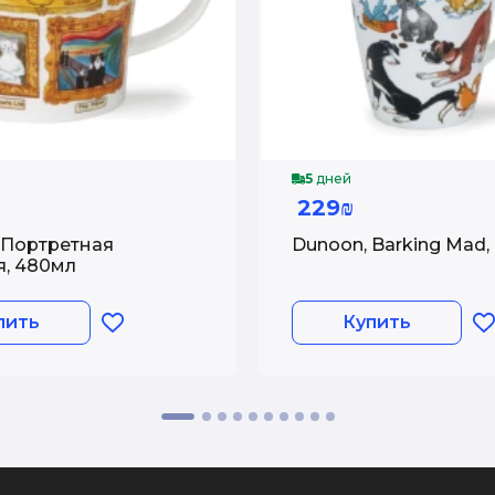
5
дней
229₪
 Портретная
Dunoon, Barking Mad,
я, 480мл
пить
Купить