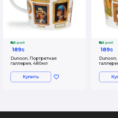
5
дней
5
дней
189₪
189₪
Dunoon, Портретная
Dunoon,
галлерея, 480мл
галлере
Купить
Ку