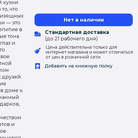
й кухни
то, что
х изящных
Нет в наличии
и — это
епитие в
Стандартная доставка
ые тона
(до 21 рабочего дня)
глаз и
Цена действительна только для
то
интернет-магазина и может отличаться
овое
от цен в розничной сети
нтной
Добавить на книжную полку
олом
 друзей.
кие
в доме к
знанный
дарков,
чеством
етов и
дое
ионеров