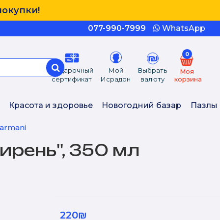
покупки!
077-990-7999
WhatsApp
0
Подарочный
Мой
Выбрать
Моя
сертификат
Исрадон
валюту
корзина
Красота и здоровье
Новогодний базар
Пазлы
Carmani
ирень'', 350 мл
220₪