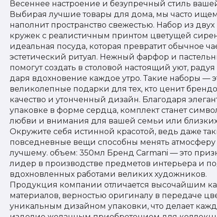
Весеннее настроение и безупречный стиль ваше
Выбирая лучшие товары для дома, мы часто ищем 
наполнит пространство свежестью. Набор из дву
кружек с реалистичным принтом цветущей сирен
идеальная посуда, которая превратит обычное ча
эстетический ритуал. Нежный фарфор и пастельн
помогут создать в столовой настоящий уют, радуя 
даря вдохновение каждое утро. Такие наборы — э
великолепные подарки для тех, кто ценит бренд
качество и утонченный дизайн. Благодаря элега
упаковке в форме сердца, комплект станет симв
любви и внимания для вашей семьи или близких
Окружите себя истинной красотой, ведь даже та
повседневные вещи способны менять атмосферу 
лучшему. объем: 350мл Бренд Carmani — это при
лидер в производстве предметов интерьера и по
вдохновленных работами великих художников.
Продукция компании отличается высочайшим ка
материалов, верностью оригиналу в передаче цв
уникальным дизайном упаковки, что делает каж
изделие желанным приобретением для коллекц