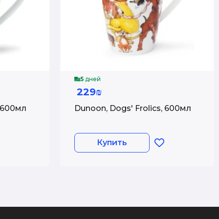
5
дней
229₪
 600мл
Dunoon, Dogs' Frolics, 600мл
Купить