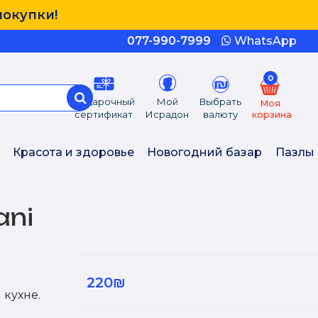
покупки!
077-990-7999
WhatsApp
0
Подарочный
Мой
Выбрать
Моя
сертификат
Исрадон
валюту
корзина
Красота и здоровье
Новогодний базар
Пазлы
ani
220₪
 кухне.