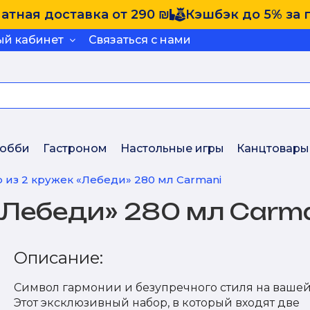
атная доставка от 290 ₪
Кэшбэк до 5% за 
ый кабинет
Связаться с нами
обби
Гастроном
Настольные игры
Канцтовары
 из 2 кружек «Лебеди» 280 мл Carmani
«Лебеди» 280 мл Carm
Описание:
Символ гармонии и безупречного стиля на вашей
Этот эксклюзивный набор, в который входят две