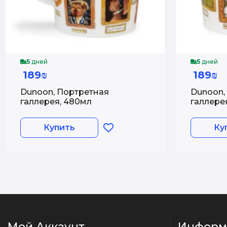
5
дней
5
дней
189₪
189₪
Dunoon, Портретная
Dunoon,
галлерея, 480мл
галлере
Купить
Ку
Мой Аккаунт
Информ