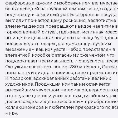
фарфоровые кружки с изображением величеств
белых лебедей на глубоком темном фоне, создан,
подчеркнуть семейный уют. Благородная посуда
выглядит по-настоящему роскошно, а золотистые
элементы декора превращают каждое чаепитие в
торжественный ритуал, где живет истинная красот
вы ищете идеальные подарки на свадьбу, годов
новоселье, эти товары для дома станут лучшим
выражением ваших чувств. Набор представлен в
элегантной коробке с атласным ложементом, что
подчеркивает премиальность и статусность презе
Окружите свою семь объем: 280 мл Бренд Carmani
признанный лидер в производстве предметов и
и подарков, вдохновленных работами великих
художников. Продукция компании отличается
высочайшим качеством материалов, верностью о
в передаче цветов и уникальным дизайном упако
делает каждое изделие желанным приобретение
коллекционеров и любителей прекрасного по вс
миру.