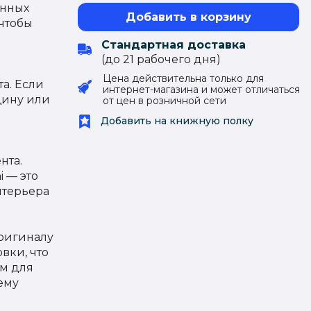
енных
Добавить в корзину
 чтобы
Стандартная доставка
(до 21 рабочего дня)
Цена действительна только для
а. Если
интернет-магазина и может отличаться
щину или
от цен в розничной сети
Добавить на книжную полку
нта.
 — это
нтерьера
ригиналу
вки, что
м для
ему