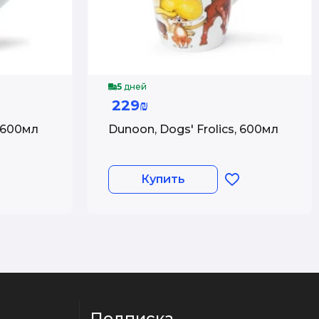
5
дней
229₪
 600мл
Dunoon, Dogs' Frolics, 600мл
Купить
Подписка