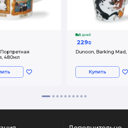
5
дней
229₪
 Портретная
Dunoon, Barking Mad,
я, 480мл
пить
Купить
ация
Дополнительно